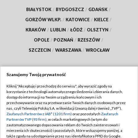
BIAŁYSTOK
/
BYDGOSZCZ
/
GDAŃSK
/
GORZÓW WLKP.
/
KATOWICE
/
KIELCE
/
KRAKÓW
/
LUBLIN
/
ŁÓDŹ
/
OLSZTYN
/
OPOLE
/
POZNAŃ
/
RZESZÓW
/
SZCZECIN
/
WARSZAWA
/
WROCŁAW
Szanujemy Twoją prywatność
Dołącz do nas:
Kliknij "Akceptuję i przechodzę do serwisu", aby wyrazić zgody na
korzystanie z technologii automatycznego śledzenia i zbierania danych,
TVP
dostęp do informacji na Twoim urządzeniu końcowym i ich
Abonament TVP
przechowywanie oraz na przetwarzanie Twoich danych osobowych przez
Regulamin TVP
nas, czyli Telewizję Polską S.A. w likwidacji (zwaną dalej również „TVP”),
Emisja w TVP
Polityka prywatności
Zaufanych Partnerów z IAB* (1201 firm)
oraz pozostałych
Zaufanych
Partnerów TVP (93 firm)
, w celach marketingowych (w tym do
Centrum informacji TVP
Moje zgody
zautomatyzowanego dopasowania reklam do Twoich zainteresowań i
mierzenia ich skuteczności) i pozostałych, które wskazujemy poniżej, a
Naziemna Telewizja Cyfrowa
Pomoc
także zgody na udostępnianie przez nas identyfikatora PPID do Google.