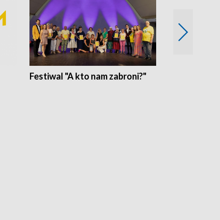
Festiwal "A kto nam zabroni?"
Mikrokosmo