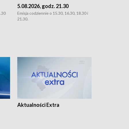
5.08.2026, godz. 21.30
5.08.2026, g
8.30
Emisja codziennie o 15.30, 16.30, 18.30 i
Emisja codziennie
21.30.
21.30.
Aktualności Extra