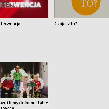
nterwencja
Czujesz to?
aże i filmy dokumentalne
towice