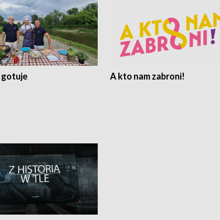
 gotuje
A kto nam zabroni!