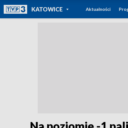
POWRÓT DO
KATOWICE
Aktualności
Pro
TVP REGIONY
Na poziomie -1 pal