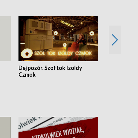
Dej pozór. Szoł tok Izoldy
Dzień z blisk
Czmok