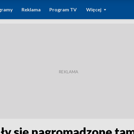
gramy
Reklama
Program TV
Więcej
iły się nagromadzone tam