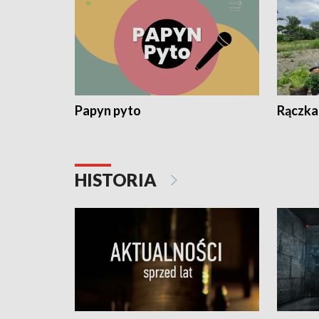
Papyn pyto
Rączka
HISTORIA