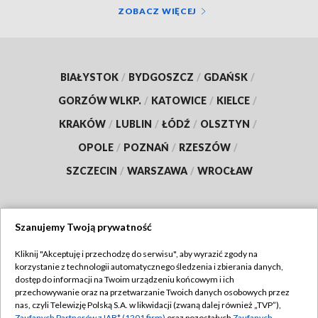
ZOBACZ WIĘCEJ
BIAŁYSTOK
/
BYDGOSZCZ
/
GDAŃSK
/
GORZÓW WLKP.
/
KATOWICE
/
KIELCE
/
KRAKÓW
/
LUBLIN
/
ŁÓDŹ
/
OLSZTYN
/
OPOLE
/
POZNAŃ
/
RZESZÓW
/
SZCZECIN
/
WARSZAWA
/
WROCŁAW
Szanujemy Twoją prywatność
Dołącz do nas:
Kliknij "Akceptuję i przechodzę do serwisu", aby wyrazić zgody na
korzystanie z technologii automatycznego śledzenia i zbierania danych,
TVP
dostęp do informacji na Twoim urządzeniu końcowym i ich
Abonament TVP
przechowywanie oraz na przetwarzanie Twoich danych osobowych przez
Regulamin TVP
nas, czyli Telewizję Polską S.A. w likwidacji (zwaną dalej również „TVP”),
Emisja w TVP
Zaufanych Partnerów z IAB* (1201 firm)
oraz pozostałych
Zaufanych