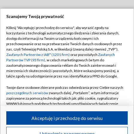
Szanujemy Twoją prywatność
Dołącz do nas:
Kliknij "Akceptuję i przechodzę do serwisu", aby wyrazić zgody na
korzystanie z technologii automatycznego śledzenia i zbierania danych,
TVP
dostęp do informacji na Twoim urządzeniu końcowym i ich
Abonament TVP
przechowywanie oraz na przetwarzanie Twoich danych osobowych przez
Regulamin TVP
nas, czyli Telewizję Polską S.A. w likwidacji (zwaną dalej również „TVP”),
Emisja w TVP
Polityka prywatności
Zaufanych Partnerów z IAB* (1201 firm)
oraz pozostałych
Zaufanych
Partnerów TVP (93 firm)
, w celach marketingowych (w tym do
Centrum informacji TVP
Moje zgody
zautomatyzowanego dopasowania reklam do Twoich zainteresowań i
mierzenia ich skuteczności) i pozostałych, które wskazujemy poniżej, a
Naziemna Telewizja Cyfrowa
Pomoc
także zgody na udostępnianie przez nas identyfikatora PPID do Google.
Sklep TVP
Biuro reklamy
Twoje dane osobowe zbierane podczas odwiedzania przez Ciebie naszych
Rada Programowa
Kontakt
poszczególnych serwisów
zwanych dalej „Portalem”, w tym informacje
zapisywane za pomocą technologii takich jak: pliki cookie, sygnalizatory
System NOS
WWW lub innych podobnych technologii umożliwiających świadczenie
dopasowanych i bezpiecznych usług, personalizację treści oraz reklam,
Informacje o nadawcy
Kanały
udostępnianie funkcji mediów społecznościowych oraz analizowanie
Akceptuję i przechodzę do serwisu
ruchu w Internecie.
Program dla prasy
©2026 Telewizja Polska S.A. w likwidacji
Biuro Reklamy
Twoje dane osobowe zbierane podczas odwiedzania przez Ciebie
Ustawienia zaawansowane