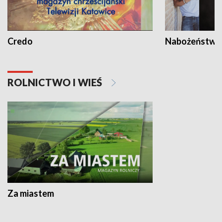
Credo
Nabożeństwa 
ROLNICTWO I WIEŚ
Za miastem