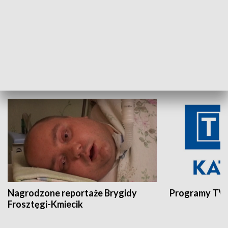
Aktualności sprzed lat
Z historią w tl
INNE
Nagrodzone reportaże Brygidy
Programy TVP
Frosztęgi-Kmiecik