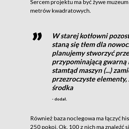
Sercem projektu ma być żywe muzeum e
metrów kwadratowych.
W starej kotłowni pozos
staną się tłem dla nowo
planujemy stworzyć prze
przypominającą gwarną 
stamtąd maszyn (...) za
przezroczyste elementy, 
środka
- dodał.
Również baza noclegowa ma łączyć his
250 pokoi. Ok. 100 z nich ma znaleźć 