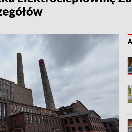
czegółów
A