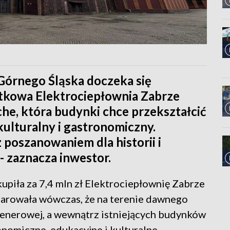
Górnego Śląska doczeka się
ytkowa Elektrociepłownia Zabrze
che, która budynki chce przekształcić
kulturalny i gastronomiczny.
 poszanowaniem dla historii i
 zaznacza inwestor.
kupiła za 7,4 mln zł Elektrociepłownię Zabrze
larowała wówczas, że na terenie dawnego
tenerowej, a wewnątrz istniejących budynków
nomiczne, edukacyjne i kulturalne.