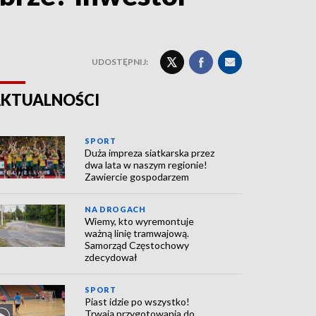
UDOSTĘPNIJ:
KTUALNOŚCI
SPORT
Duża impreza siatkarska przez
dwa lata w naszym regionie!
Zawiercie gospodarzem
NA DROGACH
Wiemy, kto wyremontuje
ważną linię tramwajową.
Samorząd Częstochowy
zdecydował
SPORT
Piast idzie po wszystko!
Trwają przygotowania do