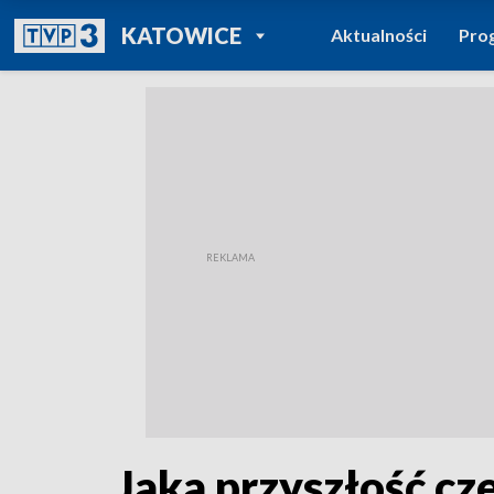
POWRÓT DO
KATOWICE
Aktualności
Pro
TVP REGIONY
Jaka przyszłość cz