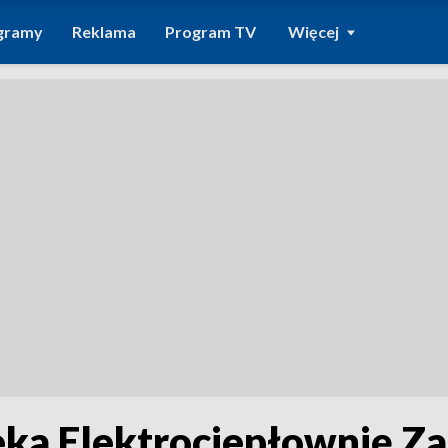
gramy
Reklama
Program TV
Więcej
eka Elektrociepłownię Z