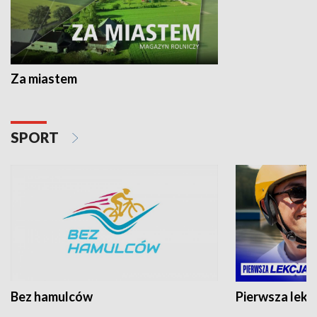
Za miastem
SPORT
Bez hamulców
Pierwsza lekc