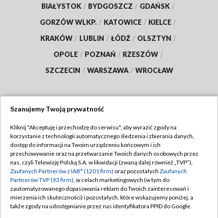
BIAŁYSTOK
/
BYDGOSZCZ
/
GDAŃSK
/
GORZÓW WLKP.
/
KATOWICE
/
KIELCE
/
KRAKÓW
/
LUBLIN
/
ŁÓDŹ
/
OLSZTYN
/
OPOLE
/
POZNAŃ
/
RZESZÓW
/
SZCZECIN
/
WARSZAWA
/
WROCŁAW
Szanujemy Twoją prywatność
Dołącz do nas:
Kliknij "Akceptuję i przechodzę do serwisu", aby wyrazić zgody na
korzystanie z technologii automatycznego śledzenia i zbierania danych,
TVP
dostęp do informacji na Twoim urządzeniu końcowym i ich
Abonament TVP
przechowywanie oraz na przetwarzanie Twoich danych osobowych przez
Regulamin TVP
nas, czyli Telewizję Polską S.A. w likwidacji (zwaną dalej również „TVP”),
Emisja w TVP
Polityka prywatności
Zaufanych Partnerów z IAB* (1201 firm)
oraz pozostałych
Zaufanych
Partnerów TVP (93 firm)
, w celach marketingowych (w tym do
Centrum informacji TVP
Moje zgody
zautomatyzowanego dopasowania reklam do Twoich zainteresowań i
mierzenia ich skuteczności) i pozostałych, które wskazujemy poniżej, a
Naziemna Telewizja Cyfrowa
Pomoc
także zgody na udostępnianie przez nas identyfikatora PPID do Google.
Sklep TVP