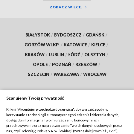
ZOBACZ WIĘCEJ
BIAŁYSTOK
/
BYDGOSZCZ
/
GDAŃSK
/
GORZÓW WLKP.
/
KATOWICE
/
KIELCE
/
KRAKÓW
/
LUBLIN
/
ŁÓDŹ
/
OLSZTYN
/
OPOLE
/
POZNAŃ
/
RZESZÓW
/
SZCZECIN
/
WARSZAWA
/
WROCŁAW
Szanujemy Twoją prywatność
Dołącz do nas:
Kliknij "Akceptuję i przechodzę do serwisu", aby wyrazić zgody na
korzystanie z technologii automatycznego śledzenia i zbierania danych,
TVP
dostęp do informacji na Twoim urządzeniu końcowym i ich
Abonament TVP
przechowywanie oraz na przetwarzanie Twoich danych osobowych przez
Regulamin TVP
nas, czyli Telewizję Polską S.A. w likwidacji (zwaną dalej również „TVP”),