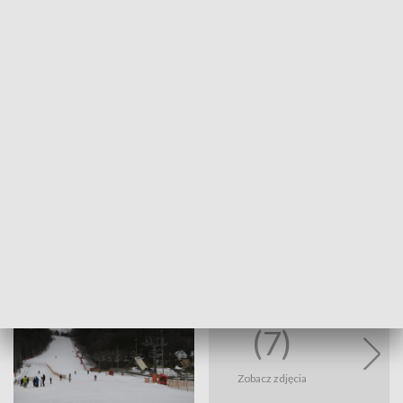
upadek i bolesną kontuzję.
Fot. Ireneusz Kaznocha | TVP3 Katowice
(7)
Zobacz zdjęcia