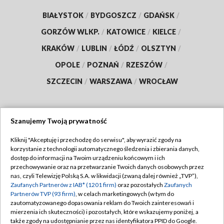
BIAŁYSTOK
/
BYDGOSZCZ
/
GDAŃSK
/
GORZÓW WLKP.
/
KATOWICE
/
KIELCE
/
KRAKÓW
/
LUBLIN
/
ŁÓDŹ
/
OLSZTYN
/
OPOLE
/
POZNAŃ
/
RZESZÓW
/
SZCZECIN
/
WARSZAWA
/
WROCŁAW
Szanujemy Twoją prywatność
Dołącz do nas:
Kliknij "Akceptuję i przechodzę do serwisu", aby wyrazić zgody na
korzystanie z technologii automatycznego śledzenia i zbierania danych,
TVP
dostęp do informacji na Twoim urządzeniu końcowym i ich
Abonament TVP
przechowywanie oraz na przetwarzanie Twoich danych osobowych przez
Regulamin TVP
nas, czyli Telewizję Polską S.A. w likwidacji (zwaną dalej również „TVP”),
Emisja w TVP
Polityka prywatności
Zaufanych Partnerów z IAB* (1201 firm)
oraz pozostałych
Zaufanych
Partnerów TVP (93 firm)
, w celach marketingowych (w tym do
Centrum informacji TVP
Moje zgody
zautomatyzowanego dopasowania reklam do Twoich zainteresowań i
mierzenia ich skuteczności) i pozostałych, które wskazujemy poniżej, a
Naziemna Telewizja Cyfrowa
Pomoc
także zgody na udostępnianie przez nas identyfikatora PPID do Google.