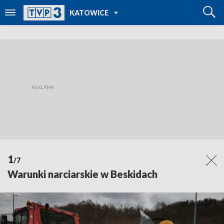
POWRÓT DO
KATOWICE
TVP REGIONY
1
/7
Warunki narciarskie w Beskidach