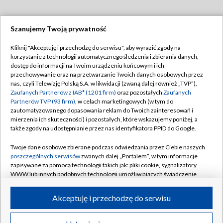
Szanujemy Twoją prywatność
Dołącz do nas:
Kliknij "Akceptuję i przechodzę do serwisu", aby wyrazić zgody na
korzystanie z technologii automatycznego śledzenia i zbierania danych,
TVP
dostęp do informacji na Twoim urządzeniu końcowym i ich
Abonament TVP
przechowywanie oraz na przetwarzanie Twoich danych osobowych przez
Regulamin TVP
nas, czyli Telewizję Polską S.A. w likwidacji (zwaną dalej również „TVP”),
Emisja w TVP
Zaufanych Partnerów z IAB* (1201 firm)
oraz pozostałych
Zaufanych
Polityka prywatności
Partnerów TVP (93 firm)
, w celach marketingowych (w tym do
Centrum informacji TVP
Moje zgody
zautomatyzowanego dopasowania reklam do Twoich zainteresowań i
mierzenia ich skuteczności) i pozostałych, które wskazujemy poniżej, a
Naziemna Telewizja Cyfrowa
Pomoc
także zgody na udostępnianie przez nas identyfikatora PPID do Google.
Sklep TVP
Biuro reklamy
Twoje dane osobowe zbierane podczas odwiedzania przez Ciebie naszych
Rada Programowa
poszczególnych serwisów
zwanych dalej „Portalem”, w tym informacje
Kontakt
zapisywane za pomocą technologii takich jak: pliki cookie, sygnalizatory
System NOS
WWW lub innych podobnych technologii umożliwiających świadczenie
dopasowanych i bezpiecznych usług, personalizację treści oraz reklam,
Informacje o nadawcy
Kanały
udostępnianie funkcji mediów społecznościowych oraz analizowanie
Akceptuję i przechodzę do serwisu
ruchu w Internecie.
Program dla prasy
©2026 Telewizja Polska S.A. w likwidacji
Biuro Reklamy
Twoje dane osobowe zbierane podczas odwiedzania przez Ciebie