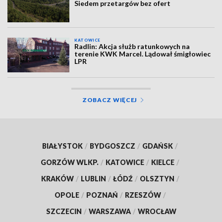
Siedem przetargów bez ofert
KATOWICE
Radlin: Akcja służb ratunkowych na
terenie KWK Marcel. Lądował śmigłowiec
LPR
ZOBACZ WIĘCEJ
BIAŁYSTOK
/
BYDGOSZCZ
/
GDAŃSK
/
GORZÓW WLKP.
/
KATOWICE
/
KIELCE
/
KRAKÓW
/
LUBLIN
/
ŁÓDŹ
/
OLSZTYN
/
OPOLE
/
POZNAŃ
/
RZESZÓW
/
SZCZECIN
/
WARSZAWA
/
WROCŁAW