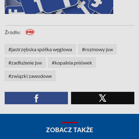
Źródło:
#jastrzębska spółka węglowa
#rozmowy jsw
#zadłużenie jsw
#kopalnia pniówek
#związki zawodowe
ZOBACZ TAKŻE