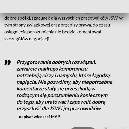
określił je we wpisie na portalu X jako „finalną fazę negocjacji
ze stroną społeczną”. Zapowiedział, że mając na uwadze
dobro spółki, szacunek dla wszystkich pracowników JSW, w
tym strony związkowej oraz przepisy prawa, do czasu
osiągnięcia porozumienia nie będzie komentował
szczegółów negocjacji.
Przygotowanie dobrych rozwiązań,
zawarcie mądrego kompromisu
potrzebują ciszy i namysłu, które łagodzą
napięcia. Nie pozwólmy, aby niepotrzebne
komentarze stały się przeszkodą w
rodzącym się porozumieniu koniecznym
do tego, aby uratować i zapewnić dobrą
przyszłość dla JSW i jej pracowników
- napisał wiceszef MAP.