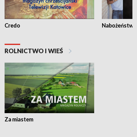
Credo
Nabożeństwa 
ROLNICTWO I WIEŚ
Za miastem