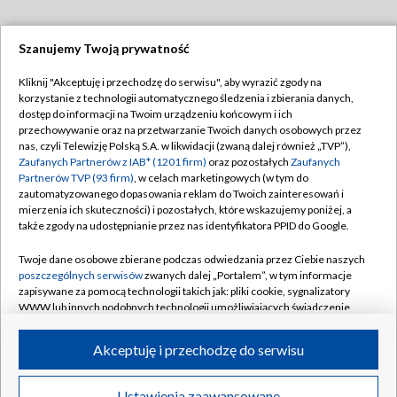
Szanujemy Twoją prywatność
Dołącz do nas:
Kliknij "Akceptuję i przechodzę do serwisu", aby wyrazić zgody na
korzystanie z technologii automatycznego śledzenia i zbierania danych,
TVP
dostęp do informacji na Twoim urządzeniu końcowym i ich
Abonament TVP
przechowywanie oraz na przetwarzanie Twoich danych osobowych przez
Regulamin TVP
nas, czyli Telewizję Polską S.A. w likwidacji (zwaną dalej również „TVP”),
Emisja w TVP
Polityka prywatności
Zaufanych Partnerów z IAB* (1201 firm)
oraz pozostałych
Zaufanych
Partnerów TVP (93 firm)
, w celach marketingowych (w tym do
Centrum informacji TVP
Moje zgody
zautomatyzowanego dopasowania reklam do Twoich zainteresowań i
mierzenia ich skuteczności) i pozostałych, które wskazujemy poniżej, a
Naziemna Telewizja Cyfrowa
Pomoc
także zgody na udostępnianie przez nas identyfikatora PPID do Google.
Sklep TVP
Biuro reklamy
Twoje dane osobowe zbierane podczas odwiedzania przez Ciebie naszych
Rada Programowa
Kontakt
poszczególnych serwisów
zwanych dalej „Portalem”, w tym informacje
zapisywane za pomocą technologii takich jak: pliki cookie, sygnalizatory
System NOS
WWW lub innych podobnych technologii umożliwiających świadczenie
dopasowanych i bezpiecznych usług, personalizację treści oraz reklam,
Informacje o nadawcy
Kanały
udostępnianie funkcji mediów społecznościowych oraz analizowanie
Akceptuję i przechodzę do serwisu
ruchu w Internecie.
Program dla prasy
©2026 Telewizja Polska S.A. w likwidacji
Biuro Reklamy
Twoje dane osobowe zbierane podczas odwiedzania przez Ciebie
Ustawienia zaawansowane