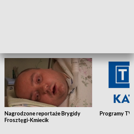
Aktualności sprzed lat
Z historią w tl
INNE
Nagrodzone reportaże Brygidy
Programy TVP
Frosztęgi-Kmiecik