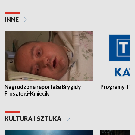
INNE
Nagrodzone reportaże Brygidy
Programy TVP
Frosztęgi-Kmiecik
KULTURA I SZTUKA