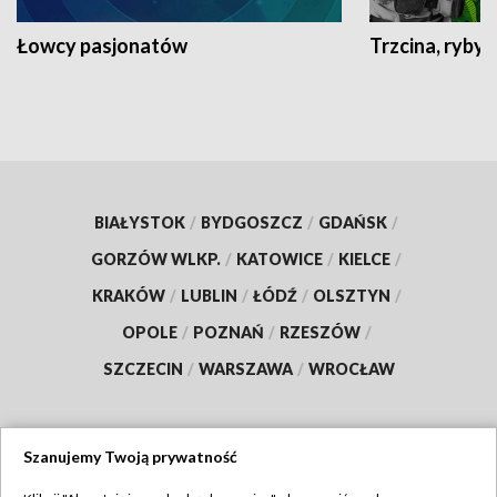
Łowcy pasjonatów
Trzcina, ryby 
BIAŁYSTOK
/
BYDGOSZCZ
/
GDAŃSK
/
GORZÓW WLKP.
/
KATOWICE
/
KIELCE
/
KRAKÓW
/
LUBLIN
/
ŁÓDŹ
/
OLSZTYN
/
OPOLE
/
POZNAŃ
/
RZESZÓW
/
SZCZECIN
/
WARSZAWA
/
WROCŁAW
Szanujemy Twoją prywatność
Dołącz do nas: