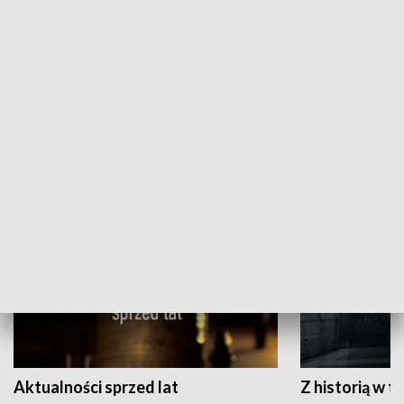
Papyn pyto
Rączka gotuje
HISTORIA
Aktualności sprzed lat
Z historią w tl