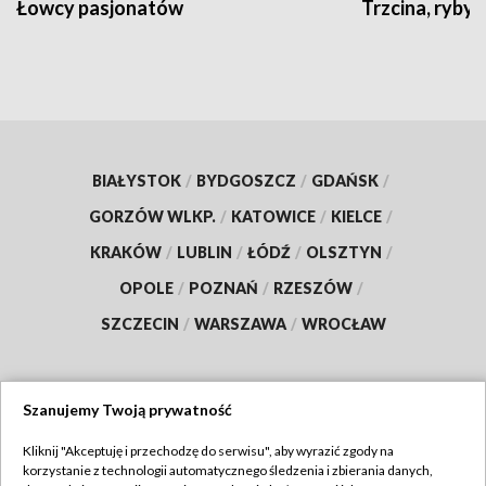
Łowcy pasjonatów
Trzcina, ryby 
BIAŁYSTOK
/
BYDGOSZCZ
/
GDAŃSK
/
GORZÓW WLKP.
/
KATOWICE
/
KIELCE
/
KRAKÓW
/
LUBLIN
/
ŁÓDŹ
/
OLSZTYN
/
OPOLE
/
POZNAŃ
/
RZESZÓW
/
SZCZECIN
/
WARSZAWA
/
WROCŁAW
Szanujemy Twoją prywatność
Dołącz do nas:
Kliknij "Akceptuję i przechodzę do serwisu", aby wyrazić zgody na
korzystanie z technologii automatycznego śledzenia i zbierania danych,
TVP