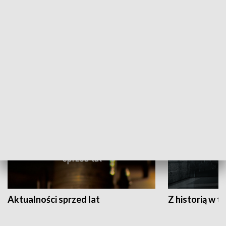
Papyn pyto
Rączka gotuje
HISTORIA
Aktualności sprzed lat
Z historią w tl