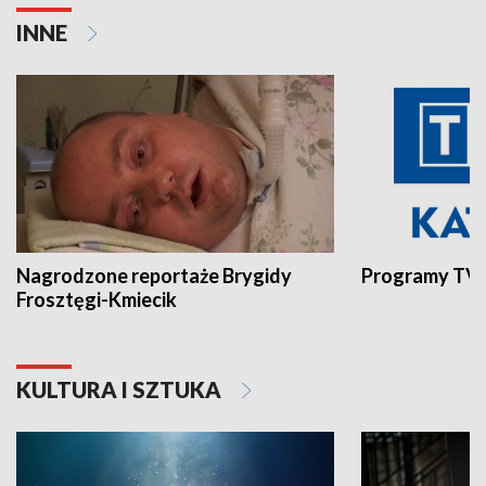
INNE
Nagrodzone reportaże Brygidy
Programy TVP
Frosztęgi-Kmiecik
KULTURA I SZTUKA