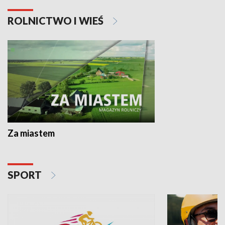
ROLNICTWO I WIEŚ
Za miastem
SPORT