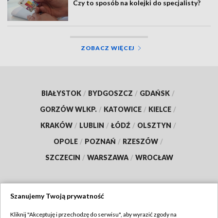
Czy to sposób na kolejki do specjalisty?
ZOBACZ WIĘCEJ
BIAŁYSTOK
/
BYDGOSZCZ
/
GDAŃSK
/
GORZÓW WLKP.
/
KATOWICE
/
KIELCE
/
KRAKÓW
/
LUBLIN
/
ŁÓDŹ
/
OLSZTYN
/
OPOLE
/
POZNAŃ
/
RZESZÓW
/
SZCZECIN
/
WARSZAWA
/
WROCŁAW
Szanujemy Twoją prywatność
Dołącz do nas:
Kliknij "Akceptuję i przechodzę do serwisu", aby wyrazić zgody na