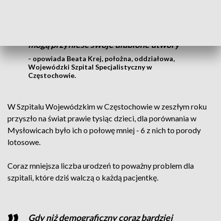
Mamy trzy takie sale pięknie wyposażone
w wiele pomocy, dysponujemy
aromaterapią, muzykoterapią. Pacjentki
mogą przynieść swoje ulubione utwory
- opowiada Beata Krej, położna, oddziałowa,
Wojewódzki Szpital Specjalistyczny w
Częstochowie.
W Szpitalu Wojewódzkim w Częstochowie w zeszłym roku
przyszło na świat prawie tysiąc dzieci, dla porównania w
Mysłowicach było ich o połowę mniej - 6 z nich to porody
lotosowe.
Coraz mniejsza liczba urodzeń to poważny problem dla
szpitali, które dziś walczą o każdą pacjentkę.
Gdy niż demograficzny coraz bardziej