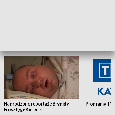
Aktualności sprzed lat
Z historią w tl
INNE
Nagrodzone reportaże Brygidy
Programy TVP
Frosztęgi-Kmiecik