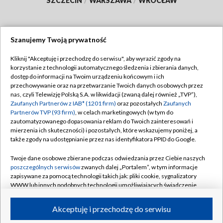
SZCZECIN
/
WARSZAWA
/
WROCŁAW
Szanujemy Twoją prywatność
Dołącz do nas:
Kliknij "Akceptuję i przechodzę do serwisu", aby wyrazić zgody na
korzystanie z technologii automatycznego śledzenia i zbierania danych,
TVP
dostęp do informacji na Twoim urządzeniu końcowym i ich
Abonament TVP
przechowywanie oraz na przetwarzanie Twoich danych osobowych przez
Regulamin TVP
nas, czyli Telewizję Polską S.A. w likwidacji (zwaną dalej również „TVP”),
Emisja w TVP
Polityka prywatności
Zaufanych Partnerów z IAB* (1201 firm)
oraz pozostałych
Zaufanych
Partnerów TVP (93 firm)
, w celach marketingowych (w tym do
Centrum informacji TVP
Moje zgody
zautomatyzowanego dopasowania reklam do Twoich zainteresowań i
mierzenia ich skuteczności) i pozostałych, które wskazujemy poniżej, a
Naziemna Telewizja Cyfrowa
Pomoc
także zgody na udostępnianie przez nas identyfikatora PPID do Google.
Sklep TVP
Biuro reklamy
Twoje dane osobowe zbierane podczas odwiedzania przez Ciebie naszych
Rada Programowa
Kontakt
poszczególnych serwisów
zwanych dalej „Portalem”, w tym informacje
zapisywane za pomocą technologii takich jak: pliki cookie, sygnalizatory
System NOS
WWW lub innych podobnych technologii umożliwiających świadczenie
dopasowanych i bezpiecznych usług, personalizację treści oraz reklam,
Informacje o nadawcy
Kanały
udostępnianie funkcji mediów społecznościowych oraz analizowanie
Akceptuję i przechodzę do serwisu
ruchu w Internecie.
Program dla prasy