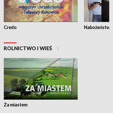
Credo
Nabożeństwa 
ROLNICTWO I WIEŚ
Za miastem