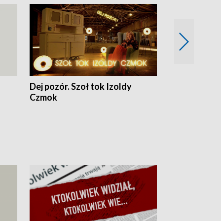
Dej pozór. Szoł tok Izoldy
Dzień z blisk
Czmok