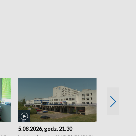
5.08.2026, godz. 21.30
5.08.2026, g