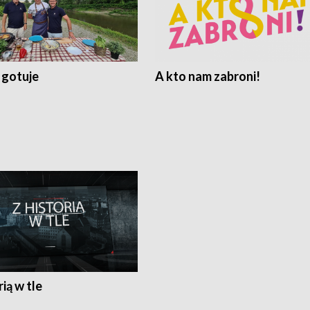
 gotuje
A kto nam zabroni!
rią w tle