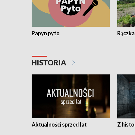
Papyn pyto
Rączka
HISTORIA
Aktualności sprzed lat
Z histo