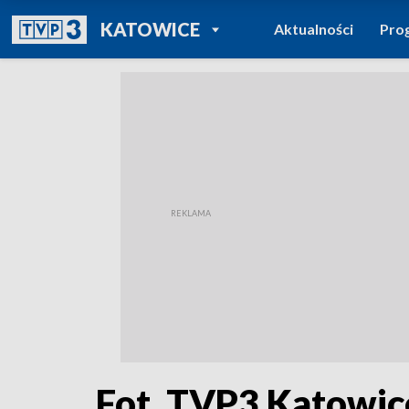
POWRÓT DO
KATOWICE
Aktualności
Pro
TVP REGIONY
Fot. TVP3 Katowic