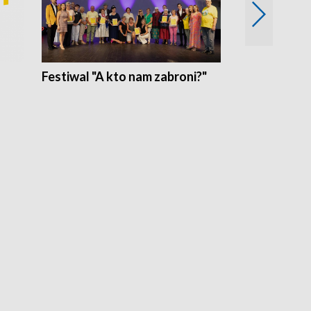
Festiwal "A kto nam zabroni?"
Mikrokosmo