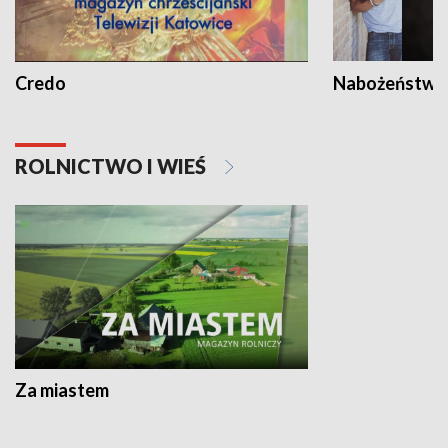
Credo
Nabożeństwa 
ROLNICTWO I WIEŚ
Za miastem