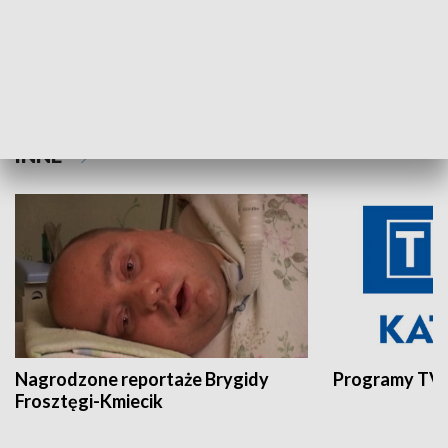
Aktualności sprzed lat
Z historią w tl
INNE
Nagrodzone reportaże Brygidy
Programy TVP
Frosztęgi-Kmiecik