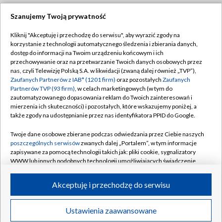
Szanujemy Twoją prywatność
Dołącz do nas:
Kliknij "Akceptuję i przechodzę do serwisu", aby wyrazić zgody na
korzystanie z technologii automatycznego śledzenia i zbierania danych,
dostęp do informacji na Twoim urządzeniu końcowym i ich
TVP
przechowywanie oraz na przetwarzanie Twoich danych osobowych przez
nas, czyli Telewizję Polską S.A. w likwidacji (zwaną dalej również „TVP”),
Abonament TVP
Regulamin TVP
Zaufanych Partnerów z IAB* (1201 firm)
oraz pozostałych
Zaufanych
Emisja w TVP
Partnerów TVP (93 firm)
, w celach marketingowych (w tym do
Polityka prywatności
zautomatyzowanego dopasowania reklam do Twoich zainteresowań i
Centrum informacji TVP
Moje zgody
mierzenia ich skuteczności) i pozostałych, które wskazujemy poniżej, a
także zgody na udostępnianie przez nas identyfikatora PPID do Google.
Naziemna Telewizja Cyfrowa
Pomoc
Twoje dane osobowe zbierane podczas odwiedzania przez Ciebie naszych
Sklep TVP
Biuro reklamy
poszczególnych serwisów
zwanych dalej „Portalem”, w tym informacje
Rada Programowa
zapisywane za pomocą technologii takich jak: pliki cookie, sygnalizatory
Kontakt
WWW lub innych podobnych technologii umożliwiających świadczenie
System NOS
dopasowanych i bezpiecznych usług, personalizację treści oraz reklam,
udostępnianie funkcji mediów społecznościowych oraz analizowanie
Informacje o nadawcy
Akceptuję i przechodzę do serwisu
Kanały
ruchu w Internecie.
Program dla prasy
Twoje dane osobowe zbierane podczas odwiedzania przez Ciebie
Ustawienia zaawansowane
©2026 Telewizja Polska S.A. w likwidacji
Biuro Reklamy
poszczególnych serwisów
na Portalu, takie jak adresy IP, identyfikatory