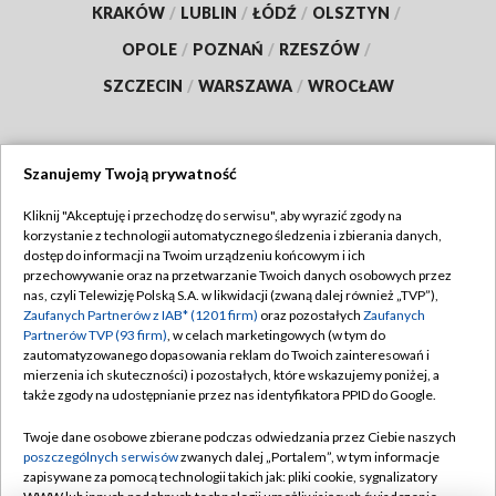
KRAKÓW
/
LUBLIN
/
ŁÓDŹ
/
OLSZTYN
/
OPOLE
/
POZNAŃ
/
RZESZÓW
/
SZCZECIN
/
WARSZAWA
/
WROCŁAW
Szanujemy Twoją prywatność
Dołącz do nas:
Kliknij "Akceptuję i przechodzę do serwisu", aby wyrazić zgody na
korzystanie z technologii automatycznego śledzenia i zbierania danych,
TVP
dostęp do informacji na Twoim urządzeniu końcowym i ich
Abonament TVP
przechowywanie oraz na przetwarzanie Twoich danych osobowych przez
Regulamin TVP
nas, czyli Telewizję Polską S.A. w likwidacji (zwaną dalej również „TVP”),
Emisja w TVP
Zaufanych Partnerów z IAB* (1201 firm)
oraz pozostałych
Zaufanych
Polityka prywatności
Partnerów TVP (93 firm)
, w celach marketingowych (w tym do
Centrum informacji TVP
Moje zgody
zautomatyzowanego dopasowania reklam do Twoich zainteresowań i
mierzenia ich skuteczności) i pozostałych, które wskazujemy poniżej, a
Naziemna Telewizja Cyfrowa
Pomoc
także zgody na udostępnianie przez nas identyfikatora PPID do Google.
Sklep TVP
Biuro reklamy
Twoje dane osobowe zbierane podczas odwiedzania przez Ciebie naszych
Rada Programowa
poszczególnych serwisów
zwanych dalej „Portalem”, w tym informacje
Kontakt
zapisywane za pomocą technologii takich jak: pliki cookie, sygnalizatory
System NOS