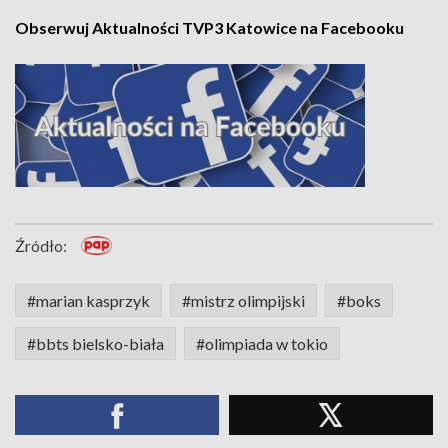
Obserwuj Aktualności TVP3 Katowice na Facebooku
Źródło:
#marian kasprzyk
#mistrz olimpijski
#boks
#bbts bielsko-biała
#olimpiada w tokio