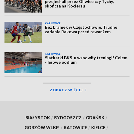
przejechali przez Gliwice czy Tychy,
skończą na Kocierzu
KATOWICE
Bez bramek w Częstochowie. Trudne
zadanie Rakowa przed rewanżem
KATOWICE
Siatkarki BKS-u wznowiły treningi! Celem
- ligowe podium
ZOBACZ WIĘCEJ
BIAŁYSTOK
/
BYDGOSZCZ
/
GDAŃSK
/
GORZÓW WLKP.
/
KATOWICE
/
KIELCE
/