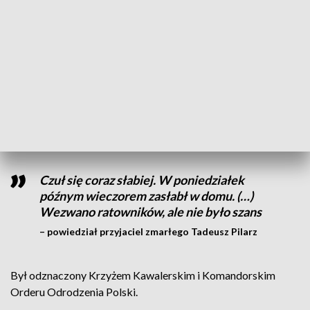
Był trzykrotnym olimpijczykiem. Wywalczył złoty medal
igrzysk w Tokio w 1964 roku (waga półśrednia), a także
brązowy w Rzymie cztery lata wcześniej (waga
lekkopółśrednia). Uczestniczył także w igrzyskach w
Meksyku. Był też brązowym medalistą ME w Belgradzie w
1961 roku. Po zakończeniu kariery zawodnika został
trenerem.
Czuł się coraz słabiej. W poniedziałek
późnym wieczorem zasłabł w domu. (…)
Wezwano ratowników, ale nie było szans
– powiedział przyjaciel zmarłego Tadeusz Pilarz
Był odznaczony Krzyżem Kawalerskim i Komandorskim
Orderu Odrodzenia Polski.