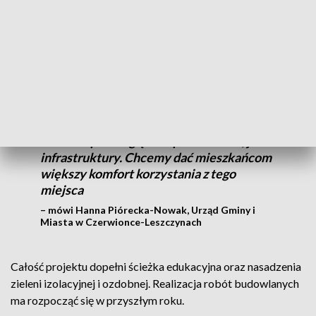
W ramach inwestycji powstanie między innymi utwardzona
nawierzchnia drogowa, zadaszone boksy, magazyny czy
warsztat. Nowością będzie centrum napraw oraz punkt
wymiany i ponownego użycia rzeczy.
Nasz PSZOK jest już niewystarczający,
zarówno pod względem powierzchni, jak i
infrastruktury. Chcemy dać mieszkańcom
większy komfort korzystania z tego
miejsca
– mówi Hanna Piórecka-Nowak, Urząd Gminy i
Miasta w Czerwionce-Leszczynach
Całość projektu dopełni ścieżka edukacyjna oraz nasadzenia
zieleni izolacyjnej i ozdobnej. Realizacja robót budowlanych
ma rozpocząć się w przyszłym roku.