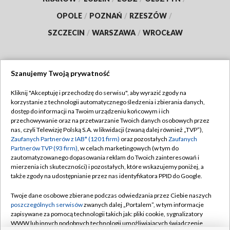
OPOLE
/
POZNAŃ
/
RZESZÓW
/
SZCZECIN
/
WARSZAWA
/
WROCŁAW
Szanujemy Twoją prywatność
Dołącz do nas:
Kliknij "Akceptuję i przechodzę do serwisu", aby wyrazić zgody na
korzystanie z technologii automatycznego śledzenia i zbierania danych,
TVP
dostęp do informacji na Twoim urządzeniu końcowym i ich
Abonament TVP
przechowywanie oraz na przetwarzanie Twoich danych osobowych przez
Regulamin TVP
nas, czyli Telewizję Polską S.A. w likwidacji (zwaną dalej również „TVP”),
Emisja w TVP
Zaufanych Partnerów z IAB* (1201 firm)
oraz pozostałych
Zaufanych
Polityka prywatności
Partnerów TVP (93 firm)
, w celach marketingowych (w tym do
Centrum informacji TVP
Moje zgody
zautomatyzowanego dopasowania reklam do Twoich zainteresowań i
mierzenia ich skuteczności) i pozostałych, które wskazujemy poniżej, a
Naziemna Telewizja Cyfrowa
Pomoc
także zgody na udostępnianie przez nas identyfikatora PPID do Google.
Sklep TVP
Biuro reklamy
Twoje dane osobowe zbierane podczas odwiedzania przez Ciebie naszych
Rada Programowa
poszczególnych serwisów
zwanych dalej „Portalem”, w tym informacje
Kontakt
zapisywane za pomocą technologii takich jak: pliki cookie, sygnalizatory
System NOS
WWW lub innych podobnych technologii umożliwiających świadczenie