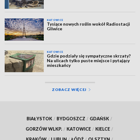
KATOWICE
Tysiące nowych roślin wokół Radiostacji
Gliwice
KATOWICE
Gdzie podziały się sympatyczne skrzaty?
Na ulicach tylko puste miejsce i pytający
mieszkańcy
ZOBACZ WIĘCEJ
BIAŁYSTOK
/
BYDGOSZCZ
/
GDAŃSK
/
GORZÓW WLKP.
/
KATOWICE
/
KIELCE
/
KRAKÓW
/
LUBLIN
/
ŁÓDŹ
/
OLSZTYN
/