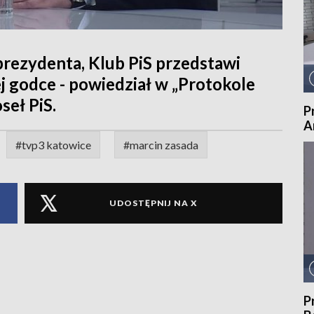
rezydenta, Klub PiS przedstawi
j godce - powiedział w „Protokole
seł PiS.
P
A
#tvp3 katowice
#marcin zasada
UDOSTĘPNIJ NA X
P