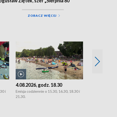
ogusław Ziętek, szef „Sierpnia 80”
ZOBACZ WIĘCEJ
4.08.2026, godz. 18.30
3.08.2026, g
30 i
Emisja codziennie o 15.30, 16.30, 18.30 i
Emisja codziennie
21.30.
oraz 21.30