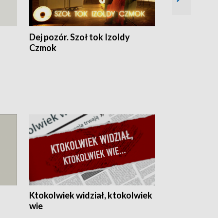
Dej pozór. Szoł tok Izoldy
Dzień z blisk
Czmok
Ktokolwiek widział, ktokolwiek
wie