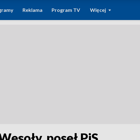
gramy
Reklama
Program TV
Więcej
Wesoły, poseł PiS