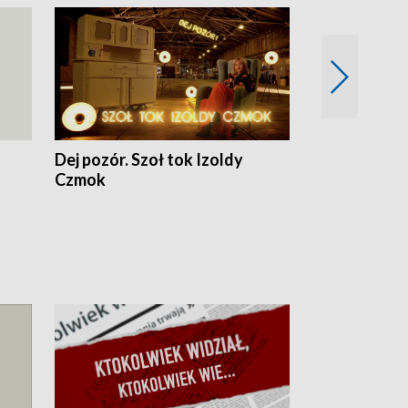
Dej pozór. Szoł tok Izoldy
Dzień z blisk
Czmok