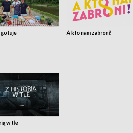
 gotuje
A kto nam zabroni!
rią w tle