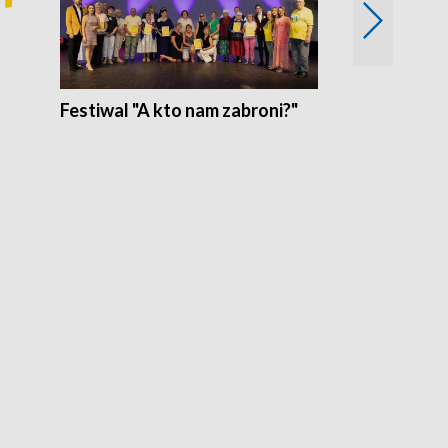
Festiwal "A kto nam zabroni?"
Mikrokosmo