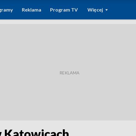
gramy
Reklama
Program TV
Więcej
w Katowicach