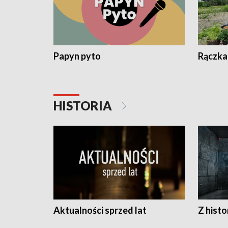
Papyn pyto
Rączka
HISTORIA
Aktualności sprzed lat
Z histo