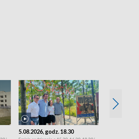
5.08.2026, godz. 18.30
4.08.2026, g