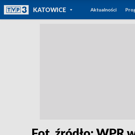
POWRÓT DO
KATOWICE
Aktualności
Pro
TVP REGIONY
Fot. źródło: WPR 