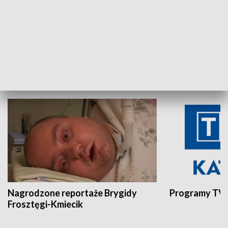
Aktualności sprzed lat
Z historią w tl
INNE
Nagrodzone reportaże Brygidy
Programy TVP
Frosztęgi-Kmiecik