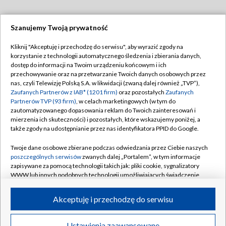
Szanujemy Twoją prywatność
Dołącz do nas:
Kliknij "Akceptuję i przechodzę do serwisu", aby wyrazić zgody na
korzystanie z technologii automatycznego śledzenia i zbierania danych,
TVP
dostęp do informacji na Twoim urządzeniu końcowym i ich
Abonament TVP
przechowywanie oraz na przetwarzanie Twoich danych osobowych przez
Regulamin TVP
nas, czyli Telewizję Polską S.A. w likwidacji (zwaną dalej również „TVP”),
Emisja w TVP
Polityka prywatności
Zaufanych Partnerów z IAB* (1201 firm)
oraz pozostałych
Zaufanych
Partnerów TVP (93 firm)
, w celach marketingowych (w tym do
Centrum informacji TVP
Moje zgody
zautomatyzowanego dopasowania reklam do Twoich zainteresowań i
mierzenia ich skuteczności) i pozostałych, które wskazujemy poniżej, a
Naziemna Telewizja Cyfrowa
Pomoc
także zgody na udostępnianie przez nas identyfikatora PPID do Google.
Sklep TVP
Biuro reklamy
Twoje dane osobowe zbierane podczas odwiedzania przez Ciebie naszych
Rada Programowa
Kontakt
poszczególnych serwisów
zwanych dalej „Portalem”, w tym informacje
zapisywane za pomocą technologii takich jak: pliki cookie, sygnalizatory
System NOS
WWW lub innych podobnych technologii umożliwiających świadczenie
dopasowanych i bezpiecznych usług, personalizację treści oraz reklam,
Informacje o nadawcy
Kanały
udostępnianie funkcji mediów społecznościowych oraz analizowanie
Akceptuję i przechodzę do serwisu
ruchu w Internecie.
Program dla prasy
©2026 Telewizja Polska S.A. w likwidacji
Biuro Reklamy
Twoje dane osobowe zbierane podczas odwiedzania przez Ciebie
Ustawienia zaawansowane