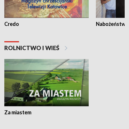
Credo
Nabożeństwa 
ROLNICTWO I WIEŚ
Za miastem