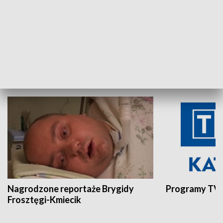
Aktualności sprzed lat
Z historią w tl
INNE
Nagrodzone reportaże Brygidy
Programy TVP
Frosztęgi-Kmiecik