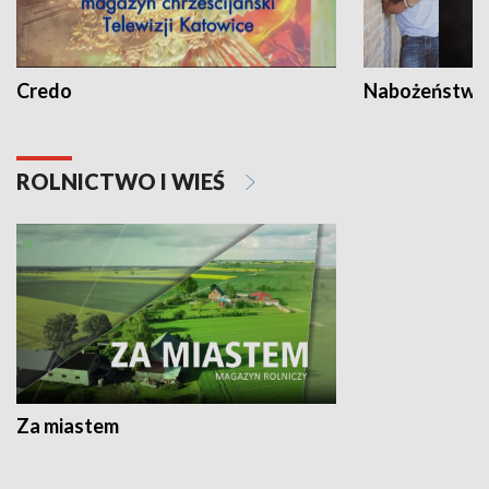
Credo
Nabożeństwa 
ROLNICTWO I WIEŚ
Za miastem