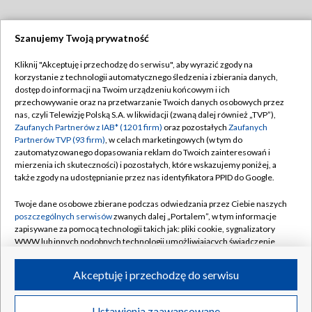
Szanujemy Twoją prywatność
Dołącz do nas:
Kliknij "Akceptuję i przechodzę do serwisu", aby wyrazić zgody na
korzystanie z technologii automatycznego śledzenia i zbierania danych,
TVP
dostęp do informacji na Twoim urządzeniu końcowym i ich
Abonament TVP
przechowywanie oraz na przetwarzanie Twoich danych osobowych przez
Regulamin TVP
nas, czyli Telewizję Polską S.A. w likwidacji (zwaną dalej również „TVP”),
Emisja w TVP
Polityka prywatności
Zaufanych Partnerów z IAB* (1201 firm)
oraz pozostałych
Zaufanych
Partnerów TVP (93 firm)
, w celach marketingowych (w tym do
Centrum informacji TVP
Moje zgody
zautomatyzowanego dopasowania reklam do Twoich zainteresowań i
mierzenia ich skuteczności) i pozostałych, które wskazujemy poniżej, a
Naziemna Telewizja Cyfrowa
Pomoc
także zgody na udostępnianie przez nas identyfikatora PPID do Google.
Sklep TVP
Biuro reklamy
Twoje dane osobowe zbierane podczas odwiedzania przez Ciebie naszych
Rada Programowa
Kontakt
poszczególnych serwisów
zwanych dalej „Portalem”, w tym informacje
zapisywane za pomocą technologii takich jak: pliki cookie, sygnalizatory
System NOS
WWW lub innych podobnych technologii umożliwiających świadczenie
dopasowanych i bezpiecznych usług, personalizację treści oraz reklam,
Informacje o nadawcy
Kanały
udostępnianie funkcji mediów społecznościowych oraz analizowanie
Akceptuję i przechodzę do serwisu
ruchu w Internecie.
Program dla prasy
©2026 Telewizja Polska S.A. w likwidacji
Biuro Reklamy
Twoje dane osobowe zbierane podczas odwiedzania przez Ciebie
Ustawienia zaawansowane