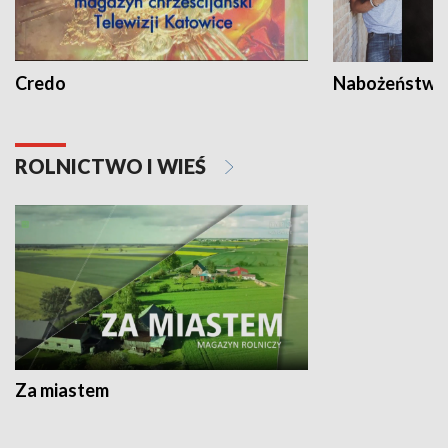
Credo
Nabożeństwa 
ROLNICTWO I WIEŚ
Za miastem