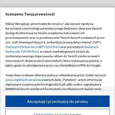
Szanujemy Twoją prywatność
Dołącz do nas:
Kliknij "Akceptuję i przechodzę do serwisu", aby wyrazić zgody na
korzystanie z technologii automatycznego śledzenia i zbierania danych,
TVP
dostęp do informacji na Twoim urządzeniu końcowym i ich
Abonament TVP
przechowywanie oraz na przetwarzanie Twoich danych osobowych przez
Regulamin TVP
nas, czyli Telewizję Polską S.A. w likwidacji (zwaną dalej również „TVP”),
Emisja w TVP
Polityka prywatności
Zaufanych Partnerów z IAB* (1201 firm)
oraz pozostałych
Zaufanych
Partnerów TVP (93 firm)
, w celach marketingowych (w tym do
Centrum informacji TVP
Moje zgody
zautomatyzowanego dopasowania reklam do Twoich zainteresowań i
mierzenia ich skuteczności) i pozostałych, które wskazujemy poniżej, a
Naziemna Telewizja Cyfrowa
Pomoc
także zgody na udostępnianie przez nas identyfikatora PPID do Google.
Sklep TVP
Biuro reklamy
Twoje dane osobowe zbierane podczas odwiedzania przez Ciebie naszych
Rada Programowa
Kontakt
poszczególnych serwisów
zwanych dalej „Portalem”, w tym informacje
zapisywane za pomocą technologii takich jak: pliki cookie, sygnalizatory
System NOS
WWW lub innych podobnych technologii umożliwiających świadczenie
dopasowanych i bezpiecznych usług, personalizację treści oraz reklam,
Informacje o nadawcy
Kanały
udostępnianie funkcji mediów społecznościowych oraz analizowanie
Akceptuję i przechodzę do serwisu
ruchu w Internecie.
Program dla prasy
©2026 Telewizja Polska S.A. w likwidacji
Biuro Reklamy
Twoje dane osobowe zbierane podczas odwiedzania przez Ciebie
Ustawienia zaawansowane