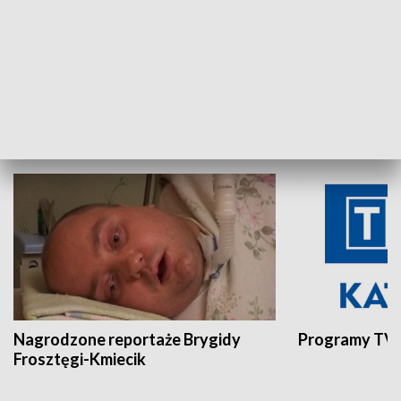
Aktualności sprzed lat
Z historią w tl
INNE
Nagrodzone reportaże Brygidy
Programy TVP
Frosztęgi-Kmiecik