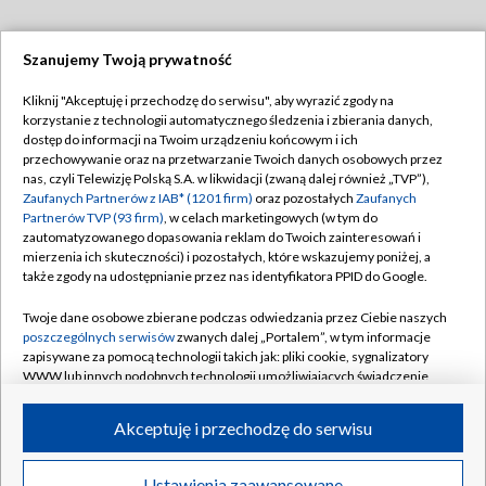
Szanujemy Twoją prywatność
Dołącz do nas:
Kliknij "Akceptuję i przechodzę do serwisu", aby wyrazić zgody na
korzystanie z technologii automatycznego śledzenia i zbierania danych,
TVP
dostęp do informacji na Twoim urządzeniu końcowym i ich
Abonament TVP
przechowywanie oraz na przetwarzanie Twoich danych osobowych przez
Regulamin TVP
nas, czyli Telewizję Polską S.A. w likwidacji (zwaną dalej również „TVP”),
Emisja w TVP
Polityka prywatności
Zaufanych Partnerów z IAB* (1201 firm)
oraz pozostałych
Zaufanych
Partnerów TVP (93 firm)
, w celach marketingowych (w tym do
Centrum informacji TVP
Moje zgody
zautomatyzowanego dopasowania reklam do Twoich zainteresowań i
mierzenia ich skuteczności) i pozostałych, które wskazujemy poniżej, a
Naziemna Telewizja Cyfrowa
Pomoc
także zgody na udostępnianie przez nas identyfikatora PPID do Google.
Sklep TVP
Biuro reklamy
Twoje dane osobowe zbierane podczas odwiedzania przez Ciebie naszych
Rada Programowa
Kontakt
poszczególnych serwisów
zwanych dalej „Portalem”, w tym informacje
zapisywane za pomocą technologii takich jak: pliki cookie, sygnalizatory
System NOS
WWW lub innych podobnych technologii umożliwiających świadczenie
dopasowanych i bezpiecznych usług, personalizację treści oraz reklam,
Informacje o nadawcy
Kanały
udostępnianie funkcji mediów społecznościowych oraz analizowanie
Akceptuję i przechodzę do serwisu
ruchu w Internecie.
Program dla prasy
©2026 Telewizja Polska S.A. w likwidacji
Biuro Reklamy
Twoje dane osobowe zbierane podczas odwiedzania przez Ciebie
Ustawienia zaawansowane