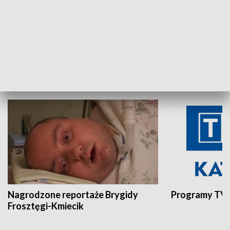
Aktualności sprzed lat
Z historią w tl
INNE
Nagrodzone reportaże Brygidy
Programy TVP
Frosztęgi-Kmiecik