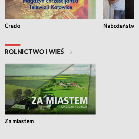
Credo
Nabożeństwa 
ROLNICTWO I WIEŚ
Za miastem