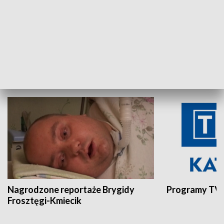
Aktualności sprzed lat
Z historią w tl
INNE
Nagrodzone reportaże Brygidy
Programy TVP
Frosztęgi-Kmiecik