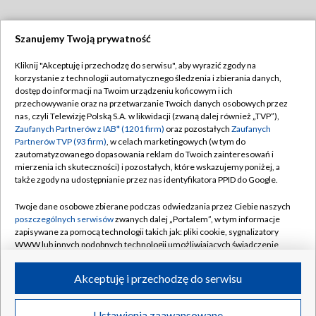
Szanujemy Twoją prywatność
Dołącz do nas:
Kliknij "Akceptuję i przechodzę do serwisu", aby wyrazić zgody na
korzystanie z technologii automatycznego śledzenia i zbierania danych,
TVP
dostęp do informacji na Twoim urządzeniu końcowym i ich
Abonament TVP
przechowywanie oraz na przetwarzanie Twoich danych osobowych przez
Regulamin TVP
nas, czyli Telewizję Polską S.A. w likwidacji (zwaną dalej również „TVP”),
Emisja w TVP
Polityka prywatności
Zaufanych Partnerów z IAB* (1201 firm)
oraz pozostałych
Zaufanych
Partnerów TVP (93 firm)
, w celach marketingowych (w tym do
Centrum informacji TVP
Moje zgody
zautomatyzowanego dopasowania reklam do Twoich zainteresowań i
mierzenia ich skuteczności) i pozostałych, które wskazujemy poniżej, a
Naziemna Telewizja Cyfrowa
Pomoc
także zgody na udostępnianie przez nas identyfikatora PPID do Google.
Sklep TVP
Biuro reklamy
Twoje dane osobowe zbierane podczas odwiedzania przez Ciebie naszych
Rada Programowa
Kontakt
poszczególnych serwisów
zwanych dalej „Portalem”, w tym informacje
zapisywane za pomocą technologii takich jak: pliki cookie, sygnalizatory
System NOS
WWW lub innych podobnych technologii umożliwiających świadczenie
dopasowanych i bezpiecznych usług, personalizację treści oraz reklam,
Informacje o nadawcy
Kanały
udostępnianie funkcji mediów społecznościowych oraz analizowanie
Akceptuję i przechodzę do serwisu
ruchu w Internecie.
Program dla prasy
©2026 Telewizja Polska S.A. w likwidacji
Biuro Reklamy
Twoje dane osobowe zbierane podczas odwiedzania przez Ciebie
Ustawienia zaawansowane