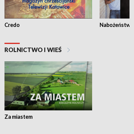
Credo
Nabożeństwa 
ROLNICTWO I WIEŚ
Za miastem