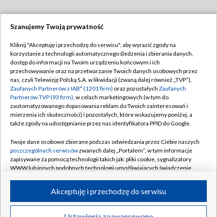
Szanujemy Twoją prywatność
Dołącz do nas:
Kliknij "Akceptuję i przechodzę do serwisu", aby wyrazić zgody na
korzystanie z technologii automatycznego śledzenia i zbierania danych,
TVP
dostęp do informacji na Twoim urządzeniu końcowym i ich
Abonament TVP
przechowywanie oraz na przetwarzanie Twoich danych osobowych przez
Regulamin TVP
nas, czyli Telewizję Polską S.A. w likwidacji (zwaną dalej również „TVP”),
Emisja w TVP
Polityka prywatności
Zaufanych Partnerów z IAB* (1201 firm)
oraz pozostałych
Zaufanych
Partnerów TVP (93 firm)
, w celach marketingowych (w tym do
Centrum informacji TVP
Moje zgody
zautomatyzowanego dopasowania reklam do Twoich zainteresowań i
mierzenia ich skuteczności) i pozostałych, które wskazujemy poniżej, a
Naziemna Telewizja Cyfrowa
Pomoc
także zgody na udostępnianie przez nas identyfikatora PPID do Google.
Sklep TVP
Biuro reklamy
Twoje dane osobowe zbierane podczas odwiedzania przez Ciebie naszych
Rada Programowa
Kontakt
poszczególnych serwisów
zwanych dalej „Portalem”, w tym informacje
zapisywane za pomocą technologii takich jak: pliki cookie, sygnalizatory
System NOS
WWW lub innych podobnych technologii umożliwiających świadczenie
dopasowanych i bezpiecznych usług, personalizację treści oraz reklam,
Informacje o nadawcy
Kanały
udostępnianie funkcji mediów społecznościowych oraz analizowanie
Akceptuję i przechodzę do serwisu
ruchu w Internecie.
Program dla prasy
©2026 Telewizja Polska S.A. w likwidacji
Biuro Reklamy
Twoje dane osobowe zbierane podczas odwiedzania przez Ciebie
Ustawienia zaawansowane