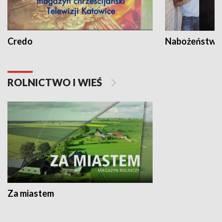
Credo
Nabożeństwa 
ROLNICTWO I WIEŚ
Za miastem