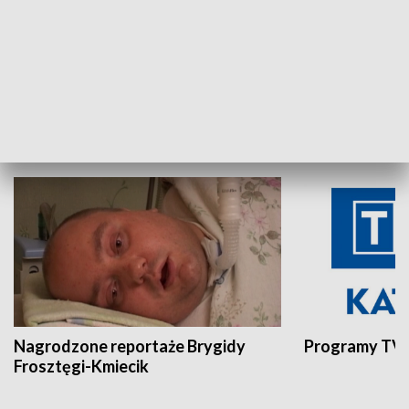
Aktualności sprzed lat
Z historią w tl
INNE
Nagrodzone reportaże Brygidy
Programy TVP
Frosztęgi-Kmiecik