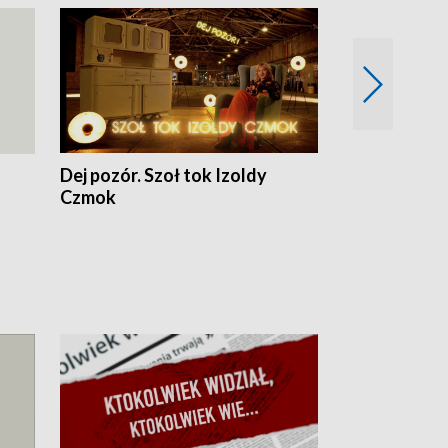
Dej pozór. Szoł tok Izoldy
Dzień z blisk
Czmok