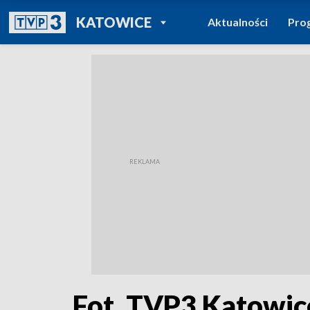
POWRÓT DO
KATOWICE
Aktualności
Pro
TVP REGIONY
Fot. TVP3 Katowic