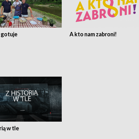
 gotuje
A kto nam zabroni!
rią w tle