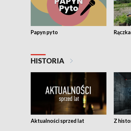
Papyn pyto
Rączka
HISTORIA
Aktualności sprzed lat
Z histo