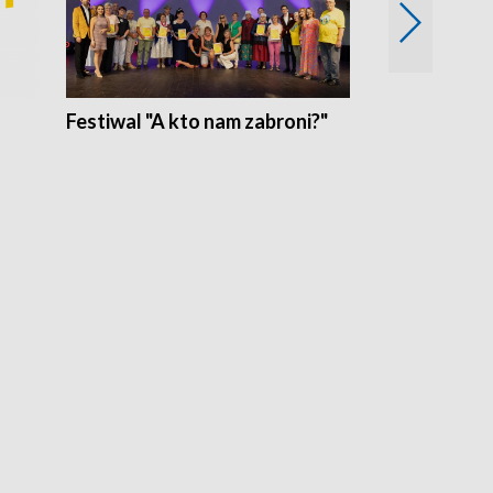
Festiwal "A kto nam zabroni?"
Mikrokosmo