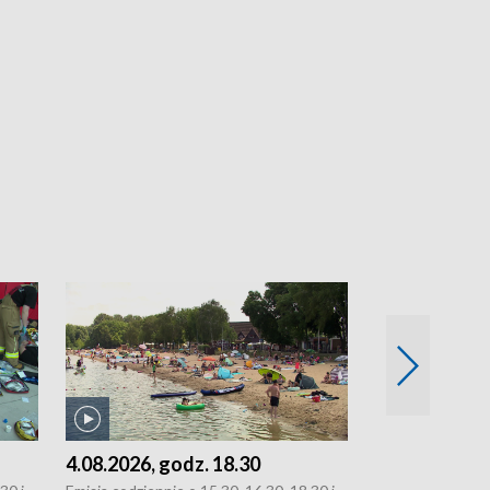
4.08.2026, godz. 18.30
3.08.2026, g