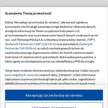
Szanujemy Twoją prywatność
Dołącz do nas:
Kliknij "Akceptuję i przechodzę do serwisu", aby wyrazić zgody na
korzystanie z technologii automatycznego śledzenia i zbierania danych,
TVP
dostęp do informacji na Twoim urządzeniu końcowym i ich
Abonament TVP
przechowywanie oraz na przetwarzanie Twoich danych osobowych przez
Regulamin TVP
nas, czyli Telewizję Polską S.A. w likwidacji (zwaną dalej również „TVP”),
Emisja w TVP
Polityka prywatności
Zaufanych Partnerów z IAB* (1201 firm)
oraz pozostałych
Zaufanych
Partnerów TVP (93 firm)
, w celach marketingowych (w tym do
Centrum informacji TVP
Moje zgody
zautomatyzowanego dopasowania reklam do Twoich zainteresowań i
mierzenia ich skuteczności) i pozostałych, które wskazujemy poniżej, a
Naziemna Telewizja Cyfrowa
Pomoc
także zgody na udostępnianie przez nas identyfikatora PPID do Google.
Sklep TVP
Biuro reklamy
Twoje dane osobowe zbierane podczas odwiedzania przez Ciebie naszych
Rada Programowa
Kontakt
poszczególnych serwisów
zwanych dalej „Portalem”, w tym informacje
zapisywane za pomocą technologii takich jak: pliki cookie, sygnalizatory
System NOS
WWW lub innych podobnych technologii umożliwiających świadczenie
dopasowanych i bezpiecznych usług, personalizację treści oraz reklam,
Informacje o nadawcy
Kanały
udostępnianie funkcji mediów społecznościowych oraz analizowanie
Akceptuję i przechodzę do serwisu
ruchu w Internecie.
Program dla prasy
©2026 Telewizja Polska S.A. w likwidacji
Biuro Reklamy
Twoje dane osobowe zbierane podczas odwiedzania przez Ciebie
Ustawienia zaawansowane