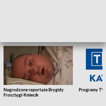
Aktualności sprzed lat
Z historią w tl
INNE
Nagrodzone reportaże Brygidy
Programy TVP
Frosztęgi-Kmiecik