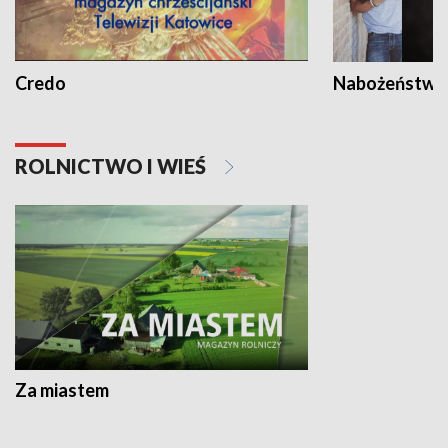
Credo
Nabożeństwa 
ROLNICTWO I WIEŚ
Za miastem