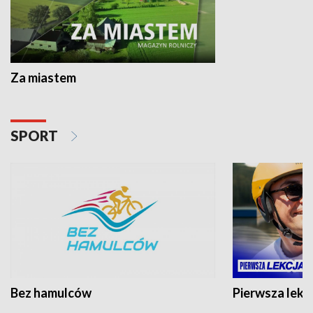
Za miastem
SPORT
Bez hamulców
Pierwsza lekc