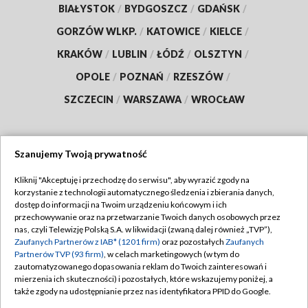
BIAŁYSTOK
/
BYDGOSZCZ
/
GDAŃSK
/
GORZÓW WLKP.
/
KATOWICE
/
KIELCE
/
KRAKÓW
/
LUBLIN
/
ŁÓDŹ
/
OLSZTYN
/
OPOLE
/
POZNAŃ
/
RZESZÓW
/
SZCZECIN
/
WARSZAWA
/
WROCŁAW
Szanujemy Twoją prywatność
Dołącz do nas:
Kliknij "Akceptuję i przechodzę do serwisu", aby wyrazić zgody na
korzystanie z technologii automatycznego śledzenia i zbierania danych,
TVP
dostęp do informacji na Twoim urządzeniu końcowym i ich
Abonament TVP
przechowywanie oraz na przetwarzanie Twoich danych osobowych przez
Regulamin TVP
nas, czyli Telewizję Polską S.A. w likwidacji (zwaną dalej również „TVP”),
Emisja w TVP
Polityka prywatności
Zaufanych Partnerów z IAB* (1201 firm)
oraz pozostałych
Zaufanych
Partnerów TVP (93 firm)
, w celach marketingowych (w tym do
Centrum informacji TVP
Moje zgody
zautomatyzowanego dopasowania reklam do Twoich zainteresowań i
mierzenia ich skuteczności) i pozostałych, które wskazujemy poniżej, a
Naziemna Telewizja Cyfrowa
Pomoc
także zgody na udostępnianie przez nas identyfikatora PPID do Google.
Sklep TVP