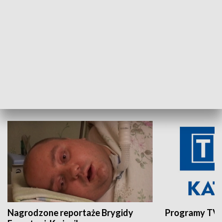
Aktualności sprzed lat
Z historią w tl
INNE
Nagrodzone reportaże Brygidy
Programy TVP