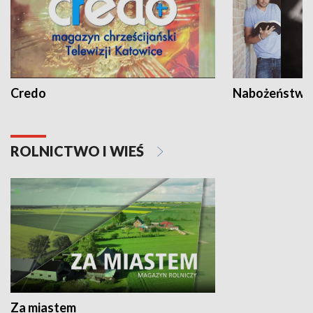
Credo
Nabożeństwa 
ROLNICTWO I WIEŚ
Za miastem