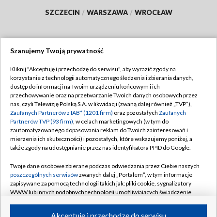
SZCZECIN
/
WARSZAWA
/
WROCŁAW
Szanujemy Twoją prywatność
Dołącz do nas:
Kliknij "Akceptuję i przechodzę do serwisu", aby wyrazić zgody na
korzystanie z technologii automatycznego śledzenia i zbierania danych,
TVP
dostęp do informacji na Twoim urządzeniu końcowym i ich
Abonament TVP
przechowywanie oraz na przetwarzanie Twoich danych osobowych przez
Regulamin TVP
nas, czyli Telewizję Polską S.A. w likwidacji (zwaną dalej również „TVP”),
Emisja w TVP
Polityka prywatności
Zaufanych Partnerów z IAB* (1201 firm)
oraz pozostałych
Zaufanych
Partnerów TVP (93 firm)
, w celach marketingowych (w tym do
Centrum informacji TVP
Moje zgody
zautomatyzowanego dopasowania reklam do Twoich zainteresowań i
mierzenia ich skuteczności) i pozostałych, które wskazujemy poniżej, a
Naziemna Telewizja Cyfrowa
Pomoc
także zgody na udostępnianie przez nas identyfikatora PPID do Google.
Sklep TVP
Biuro reklamy
Twoje dane osobowe zbierane podczas odwiedzania przez Ciebie naszych
Rada Programowa
Kontakt
poszczególnych serwisów
zwanych dalej „Portalem”, w tym informacje
zapisywane za pomocą technologii takich jak: pliki cookie, sygnalizatory
System NOS
WWW lub innych podobnych technologii umożliwiających świadczenie
dopasowanych i bezpiecznych usług, personalizację treści oraz reklam,
Informacje o nadawcy
Kanały
udostępnianie funkcji mediów społecznościowych oraz analizowanie
Akceptuję i przechodzę do serwisu