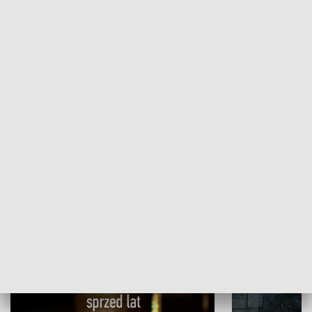
Papyn pyto
Rączka gotuje
HISTORIA