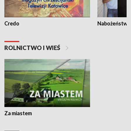
Credo
Nabożeństwa 
ROLNICTWO I WIEŚ
Za miastem