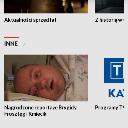
Aktualności sprzed lat
Z historią w tl
INNE
Nagrodzone reportaże Brygidy
Programy TVP
Frosztęgi-Kmiecik