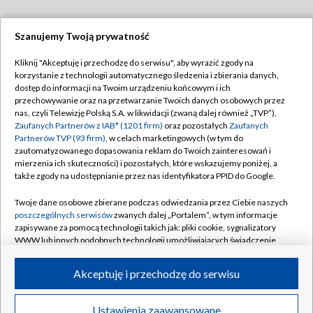
Szanujemy Twoją prywatność
Dołącz do nas:
Kliknij "Akceptuję i przechodzę do serwisu", aby wyrazić zgody na
korzystanie z technologii automatycznego śledzenia i zbierania danych,
TVP
dostęp do informacji na Twoim urządzeniu końcowym i ich
Abonament TVP
przechowywanie oraz na przetwarzanie Twoich danych osobowych przez
Regulamin TVP
nas, czyli Telewizję Polską S.A. w likwidacji (zwaną dalej również „TVP”),
Emisja w TVP
Polityka prywatności
Zaufanych Partnerów z IAB* (1201 firm)
oraz pozostałych
Zaufanych
Partnerów TVP (93 firm)
, w celach marketingowych (w tym do
Centrum informacji TVP
Moje zgody
zautomatyzowanego dopasowania reklam do Twoich zainteresowań i
mierzenia ich skuteczności) i pozostałych, które wskazujemy poniżej, a
Naziemna Telewizja Cyfrowa
Pomoc
także zgody na udostępnianie przez nas identyfikatora PPID do Google.
Sklep TVP
Biuro reklamy
Twoje dane osobowe zbierane podczas odwiedzania przez Ciebie naszych
Rada Programowa
Kontakt
poszczególnych serwisów
zwanych dalej „Portalem”, w tym informacje
zapisywane za pomocą technologii takich jak: pliki cookie, sygnalizatory
System NOS
WWW lub innych podobnych technologii umożliwiających świadczenie
dopasowanych i bezpiecznych usług, personalizację treści oraz reklam,
Informacje o nadawcy
Kanały
udostępnianie funkcji mediów społecznościowych oraz analizowanie
Akceptuję i przechodzę do serwisu
ruchu w Internecie.
Program dla prasy
©2026 Telewizja Polska S.A. w likwidacji
Biuro Reklamy
Twoje dane osobowe zbierane podczas odwiedzania przez Ciebie
Ustawienia zaawansowane