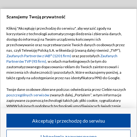
Szanujemy Twoją prywatność
Dołącz do nas:
Kliknij "Akceptuję i przechodzę do serwisu", aby wyrazić zgody na
korzystanie z technologii automatycznego śledzenia i zbierania danych,
TVP
dostęp do informacji na Twoim urządzeniu końcowym i ich
Abonament TVP
przechowywanie oraz na przetwarzanie Twoich danych osobowych przez
Regulamin TVP
nas, czyli Telewizję Polską S.A. w likwidacji (zwaną dalej również „TVP”),
Emisja w TVP
Polityka prywatności
Zaufanych Partnerów z IAB* (1201 firm)
oraz pozostałych
Zaufanych
Partnerów TVP (93 firm)
, w celach marketingowych (w tym do
Centrum informacji TVP
Moje zgody
zautomatyzowanego dopasowania reklam do Twoich zainteresowań i
mierzenia ich skuteczności) i pozostałych, które wskazujemy poniżej, a
Naziemna Telewizja Cyfrowa
Pomoc
także zgody na udostępnianie przez nas identyfikatora PPID do Google.
Sklep TVP
Biuro reklamy
Twoje dane osobowe zbierane podczas odwiedzania przez Ciebie naszych
Rada Programowa
Kontakt
poszczególnych serwisów
zwanych dalej „Portalem”, w tym informacje
zapisywane za pomocą technologii takich jak: pliki cookie, sygnalizatory
System NOS
WWW lub innych podobnych technologii umożliwiających świadczenie
dopasowanych i bezpiecznych usług, personalizację treści oraz reklam,
Informacje o nadawcy
Kanały
udostępnianie funkcji mediów społecznościowych oraz analizowanie
Akceptuję i przechodzę do serwisu
ruchu w Internecie.
Program dla prasy
©2026 Telewizja Polska S.A. w likwidacji
Biuro Reklamy
Twoje dane osobowe zbierane podczas odwiedzania przez Ciebie
Ustawienia zaawansowane