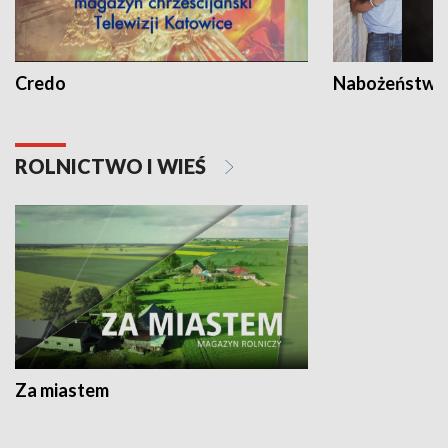
Credo
Nabożeństwa 
ROLNICTWO I WIEŚ
Za miastem