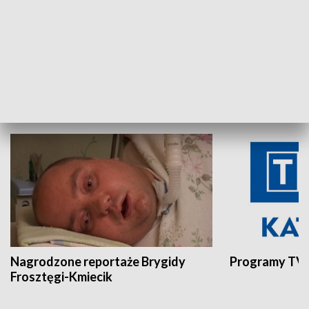
Aktualności sprzed lat
Z historią w tl
INNE
Nagrodzone reportaże Brygidy
Programy TVP
Frosztęgi-Kmiecik