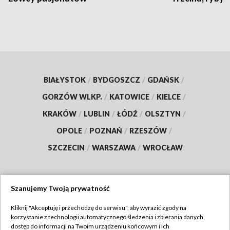
BIAŁYSTOK
/
BYDGOSZCZ
/
GDAŃSK
/
GORZÓW WLKP.
/
KATOWICE
/
KIELCE
/
KRAKÓW
/
LUBLIN
/
ŁÓDŹ
/
OLSZTYN
/
OPOLE
/
POZNAŃ
/
RZESZÓW
/
SZCZECIN
/
WARSZAWA
/
WROCŁAW
Szanujemy Twoją prywatność
Dołącz do nas:
Kliknij "Akceptuję i przechodzę do serwisu", aby wyrazić zgody na
korzystanie z technologii automatycznego śledzenia i zbierania danych,
TVP
dostęp do informacji na Twoim urządzeniu końcowym i ich