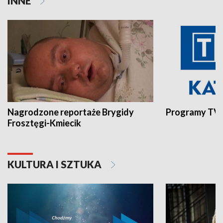
INNE
Nagrodzone reportaże Brygidy
Programy TVP
Frosztęgi-Kmiecik
KULTURA I SZTUKA