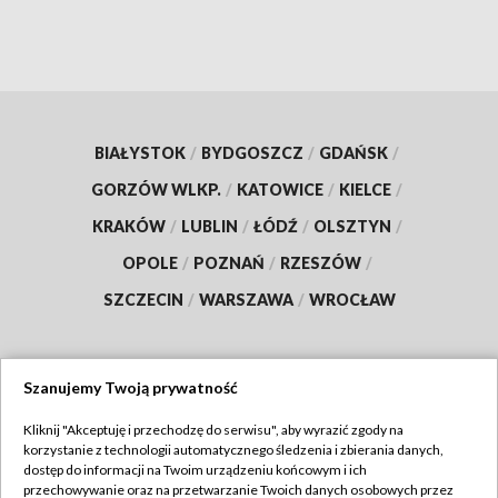
BIAŁYSTOK
/
BYDGOSZCZ
/
GDAŃSK
/
GORZÓW WLKP.
/
KATOWICE
/
KIELCE
/
KRAKÓW
/
LUBLIN
/
ŁÓDŹ
/
OLSZTYN
/
OPOLE
/
POZNAŃ
/
RZESZÓW
/
SZCZECIN
/
WARSZAWA
/
WROCŁAW
Szanujemy Twoją prywatność
Dołącz do nas:
Kliknij "Akceptuję i przechodzę do serwisu", aby wyrazić zgody na
korzystanie z technologii automatycznego śledzenia i zbierania danych,
TVP
dostęp do informacji na Twoim urządzeniu końcowym i ich
Abonament TVP
przechowywanie oraz na przetwarzanie Twoich danych osobowych przez
Regulamin TVP