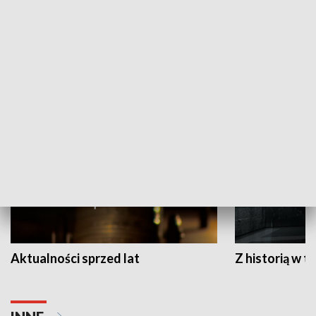
Papyn pyto
Rączka gotuje
HISTORIA
Aktualności sprzed lat
Z historią w tl