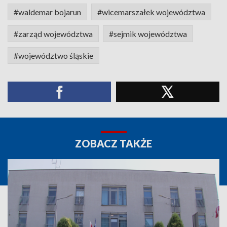
#waldemar bojarun
#wicemarszałek województwa
#zarząd województwa
#sejmik województwa
#województwo śląskie
ZOBACZ TAKŻE