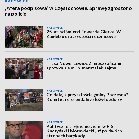
KATOWICE
„Afera podpisowa” w Częstochowie. Sprawę zgłoszono
na policję
KATOWICE
25 lat od śmierci Edwarda Gierka. W
Zagłębiu uroczystości rocznicowe
KATOWICE
Trasa Nowej Lewicy. Z mieszkańcami
spotyka się m. in. marszałek sejmu
KATOWICE
Co dalej z przyszłością gminy Poczesna?
Komitet referendalny złożył podpisy
KATOWICE
Polityczne trzęsienie ziemi w PiS!
Kaczyński i Morawiecki już po dwóch
stronach barykady