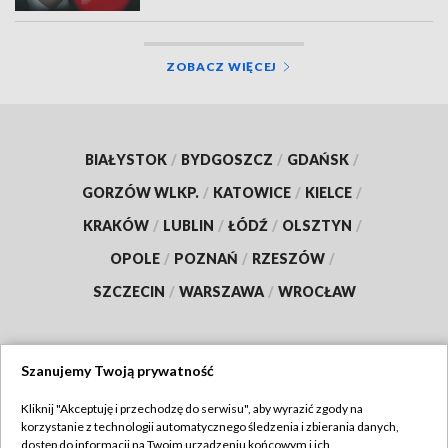
ZOBACZ WIĘCEJ
BIAŁYSTOK
/
BYDGOSZCZ
/
GDAŃSK
/
GORZÓW WLKP.
/
KATOWICE
/
KIELCE
/
KRAKÓW
/
LUBLIN
/
ŁÓDŹ
/
OLSZTYN
/
OPOLE
/
POZNAŃ
/
RZESZÓW
/
SZCZECIN
/
WARSZAWA
/
WROCŁAW
Szanujemy Twoją prywatność
Dołącz do nas:
Kliknij "Akceptuję i przechodzę do serwisu", aby wyrazić zgody na
korzystanie z technologii automatycznego śledzenia i zbierania danych,
TVP
dostęp do informacji na Twoim urządzeniu końcowym i ich