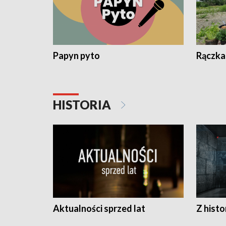
Papyn pyto
Rączka
HISTORIA
Aktualności sprzed lat
Z histo