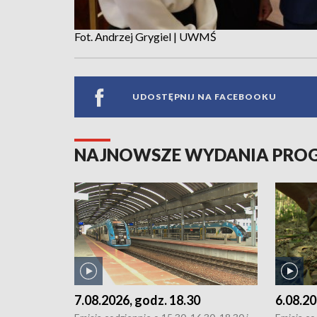
Fot. Andrzej Grygiel | UWMŚ
UDOSTĘPNIJ NA FACEBOOKU
NAJNOWSZE WYDANIA PR
7.08.2026, godz. 18.30
6.08.20