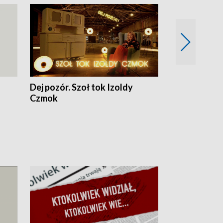
Dej pozór. Szoł tok Izoldy
Dzień z blisk
Czmok