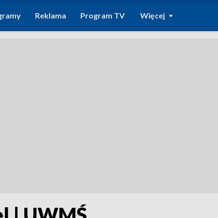
gramy
Reklama
Program TV
Więcej
iel | UWMŚ