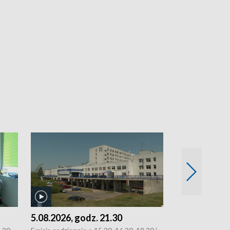
5.08.2026, godz. 21.30
5.08.2026, g