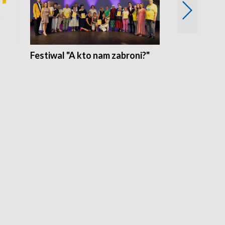
Festiwal "A kto nam zabroni?"
Mikrokosmo