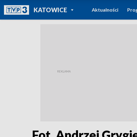
POWRÓT DO
KATOWICE
Aktualności
Pro
TVP REGIONY
Fot. Andrzej Gryg