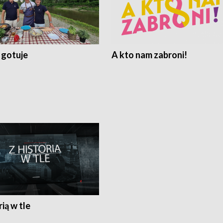
 gotuje
A kto nam zabroni!
rią w tle