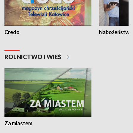
Credo
Nabożeństwa 
ROLNICTWO I WIEŚ
Za miastem