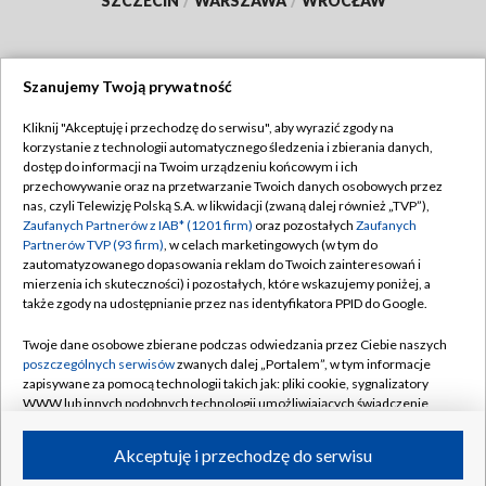
SZCZECIN
/
WARSZAWA
/
WROCŁAW
Szanujemy Twoją prywatność
Dołącz do nas:
Kliknij "Akceptuję i przechodzę do serwisu", aby wyrazić zgody na
korzystanie z technologii automatycznego śledzenia i zbierania danych,
TVP
dostęp do informacji na Twoim urządzeniu końcowym i ich
Abonament TVP
przechowywanie oraz na przetwarzanie Twoich danych osobowych przez
Regulamin TVP
nas, czyli Telewizję Polską S.A. w likwidacji (zwaną dalej również „TVP”),
Emisja w TVP
Polityka prywatności
Zaufanych Partnerów z IAB* (1201 firm)
oraz pozostałych
Zaufanych
Partnerów TVP (93 firm)
, w celach marketingowych (w tym do
Centrum informacji TVP
Moje zgody
zautomatyzowanego dopasowania reklam do Twoich zainteresowań i
mierzenia ich skuteczności) i pozostałych, które wskazujemy poniżej, a
Naziemna Telewizja Cyfrowa
Pomoc
także zgody na udostępnianie przez nas identyfikatora PPID do Google.
Sklep TVP
Biuro reklamy
Twoje dane osobowe zbierane podczas odwiedzania przez Ciebie naszych
Rada Programowa
Kontakt
poszczególnych serwisów
zwanych dalej „Portalem”, w tym informacje
zapisywane za pomocą technologii takich jak: pliki cookie, sygnalizatory
System NOS
WWW lub innych podobnych technologii umożliwiających świadczenie
dopasowanych i bezpiecznych usług, personalizację treści oraz reklam,
Informacje o nadawcy
Kanały
udostępnianie funkcji mediów społecznościowych oraz analizowanie
Akceptuję i przechodzę do serwisu
ruchu w Internecie.
Program dla prasy