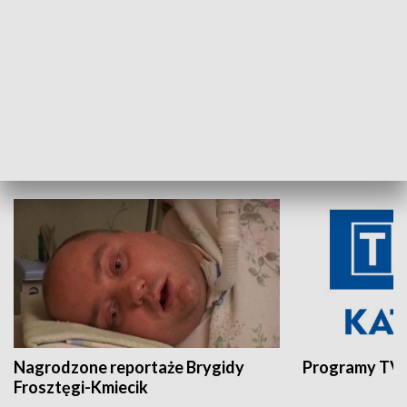
Aktualności sprzed lat
Z historią w tl
INNE
Nagrodzone reportaże Brygidy
Programy TVP
Frosztęgi-Kmiecik