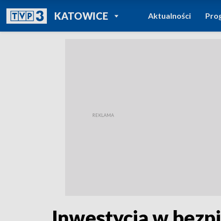
POWRÓT DO
KATOWICE
Aktualności
Pro
TVP REGIONY
Inwestycja w bezp