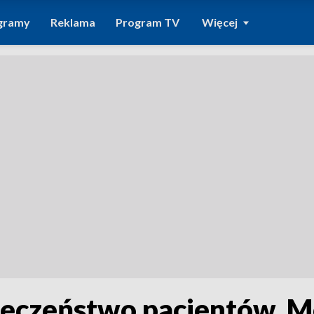
gramy
Reklama
Program TV
Więcej
ieczeństwo pacjentów. M