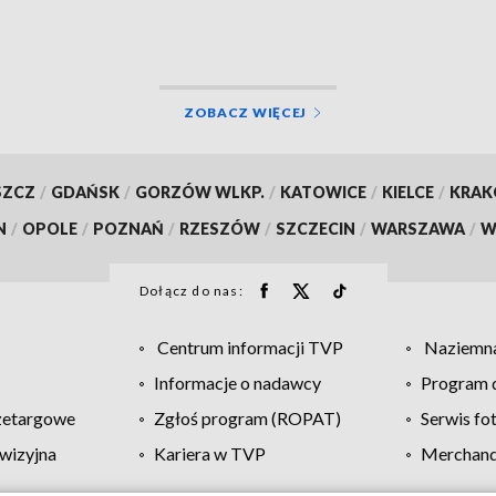
wyposażenie
ZOBACZ WIĘCEJ
SZCZ
/
GDAŃSK
/
GORZÓW WLKP.
/
KATOWICE
/
KIELCE
/
KRA
N
/
OPOLE
/
POZNAŃ
/
RZESZÓW
/
SZCZECIN
/
WARSZAWA
/
W
Dołącz do nas:
Centrum informacji TVP
Naziemna
Informacje o nadawcy
Program d
zetargowe
Zgłoś program (ROPAT)
Serwis fo
wizyjna
Kariera w TVP
Merchandi