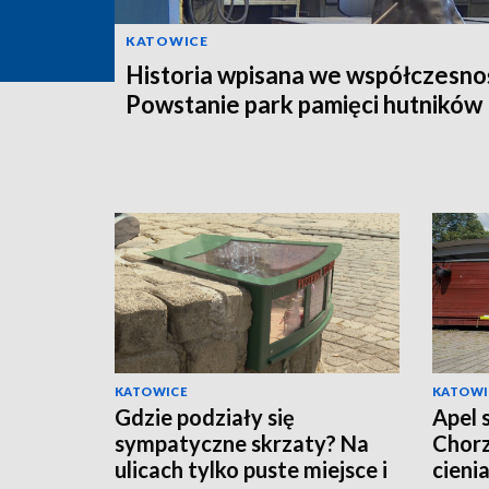
KATOWICE
Historia wpisana we współczesno
Powstanie park pamięci hutników
KATOWICE
KATOWI
Gdzie podziały się
Apel 
sympatyczne skrzaty? Na
Chorz
ulicach tylko puste miejsce i
cieni