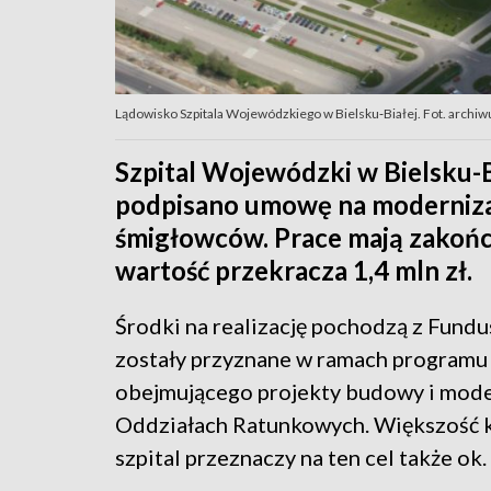
Lądowisko Szpitala Wojewódzkiego w Bielsku‑Białej. Fot. archiw
Szpital Wojewódzki w Bielsku-B
podpisano umowę na modernizac
śmigłowców. Prace mają zakończ
wartość przekracza 1,4 mln zł.
Środki na realizację pochodzą z Fun
zostały przyznane w ramach programu
obejmującego projekty budowy i moder
Oddziałach Ratunkowych. Większość k
szpital przeznaczy na ten cel także ok.