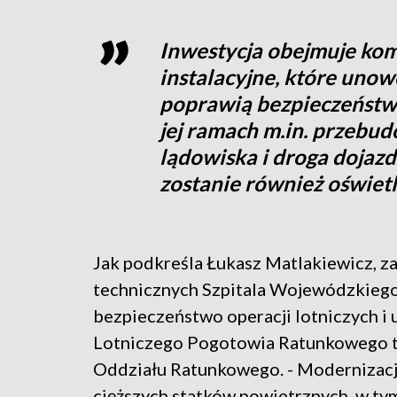
Inwestycja obejmuje ko
instalacyjne, które unow
poprawią bezpieczeństw
jej ramach m.in. przebu
lądowiska i droga dojaz
zostanie również oświet
Jak podkreśla Łukasz Matlakiewicz, za
technicznych Szpitala Wojewódzkiego,
bezpieczeństwo operacji lotniczych 
Lotniczego Pogotowia Ratunkowego tr
Oddziału Ratunkowego. - Modernizacja
cięższych statków powietrznych, w t