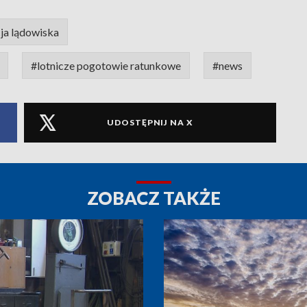
ja lądowiska
#lotnicze pogotowie ratunkowe
#news
UDOSTĘPNIJ NA X
ZOBACZ TAKŻE