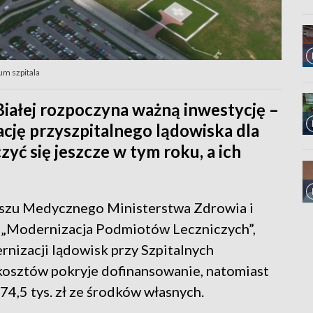
um szpitala
iałej rozpoczyna ważną inwestycję –
ję przyszpitalnego lądowiska dla
yć się jeszcze w tym roku, a ich
duszu Medycznego Ministerstwa Zdrowia i
 „Modernizacja Podmiotów Leczniczych”,
nizacji lądowisk przy Szpitalnych
osztów pokryje dofinansowanie, natomiast
 74,5 tys. zł ze środków własnych.