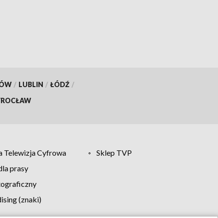
fundacji
KÓW
/
LUBLIN
/
ŁÓDŹ
/
ROCŁAW
 Telewizja Cyfrowa
Sklep TVP
la prasy
tograficzny
sing (znaki)