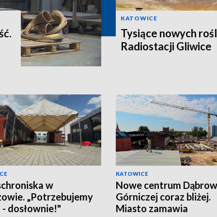
KATOWICE
ść.
Tysiące nowych rośl
Radiostacji Gliwice
CE
KATOWICE
schroniska w
Nowe centrum Dąbro
owie. „Potrzebujemy
Górniczej coraz bliżej.
a - dosłownie!"
Miasto zamawia