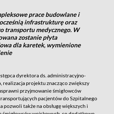
mpleksowe prace budowlane i
ocześnią infrastrukturę oraz
o transportu medycznego. W
dowana zostanie płyta
dowa dla karetek, wymienione
lenie
stępca dyrektora ds. administracyjno-
 realizacja projektu znacząco zwiększy
i usprawni przyjmowanie śmigłowców
ansportujących pacjentów do Szpitalnego
 pozwoli także na obsługę większych i
ym śmigłowców wojskowych, co dodatkowo