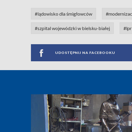
#lądowisko dla śmigłowców
#modernizac
#szpital wojewódzki w bielsku-białej
#lpr
UDOSTĘPNIJ NA FACEBOOKU