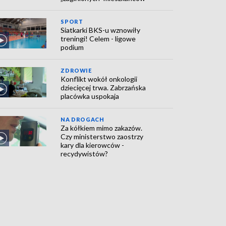
SPORT
Siatkarki BKS-u wznowiły
treningi! Celem - ligowe
podium
ZDROWIE
Konflikt wokół onkologii
dziecięcej trwa. Zabrzańska
placówka uspokaja
NA DROGACH
Za kółkiem mimo zakazów.
Czy ministerstwo zaostrzy
kary dla kierowców -
recydywistów?