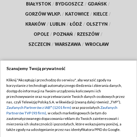
BIAŁYSTOK
/
BYDGOSZCZ
/
GDAŃSK
/
GORZÓW WLKP.
/
KATOWICE
/
KIELCE
/
KRAKÓW
/
LUBLIN
/
ŁÓDŹ
/
OLSZTYN
/
OPOLE
/
POZNAŃ
/
RZESZÓW
/
SZCZECIN
/
WARSZAWA
/
WROCŁAW
Szanujemy Twoją prywatność
Dołącz do nas:
Kliknij "Akceptuję i przechodzę do serwisu", aby wyrazić zgody na
korzystanie z technologii automatycznego śledzenia i zbierania danych,
TVP
dostęp do informacji na Twoim urządzeniu końcowym i ich
Abonament TVP
przechowywanie oraz na przetwarzanie Twoich danych osobowych przez
Regulamin TVP
nas, czyli Telewizję Polską S.A. w likwidacji (zwaną dalej również „TVP”),
Emisja w TVP
Polityka prywatności
Zaufanych Partnerów z IAB* (1201 firm)
oraz pozostałych
Zaufanych
Partnerów TVP (93 firm)
, w celach marketingowych (w tym do
Centrum informacji TVP
Moje zgody
zautomatyzowanego dopasowania reklam do Twoich zainteresowań i
mierzenia ich skuteczności) i pozostałych, które wskazujemy poniżej, a
Naziemna Telewizja Cyfrowa
Pomoc
także zgody na udostępnianie przez nas identyfikatora PPID do Google.
Sklep TVP