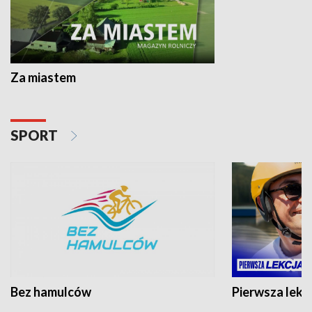
Za miastem
SPORT
Bez hamulców
Pierwsza lekc