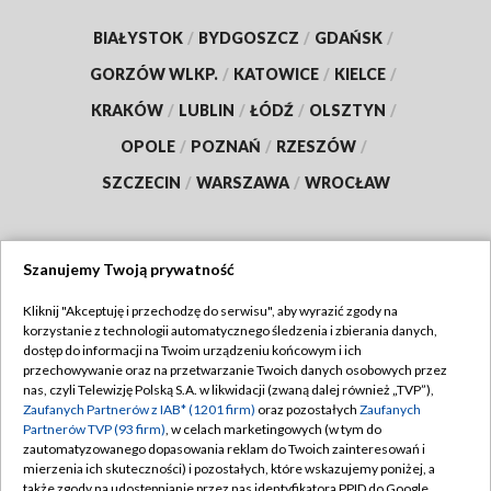
BIAŁYSTOK
/
BYDGOSZCZ
/
GDAŃSK
/
GORZÓW WLKP.
/
KATOWICE
/
KIELCE
/
KRAKÓW
/
LUBLIN
/
ŁÓDŹ
/
OLSZTYN
/
OPOLE
/
POZNAŃ
/
RZESZÓW
/
SZCZECIN
/
WARSZAWA
/
WROCŁAW
Szanujemy Twoją prywatność
Dołącz do nas:
Kliknij "Akceptuję i przechodzę do serwisu", aby wyrazić zgody na
korzystanie z technologii automatycznego śledzenia i zbierania danych,
TVP
dostęp do informacji na Twoim urządzeniu końcowym i ich
Abonament TVP
przechowywanie oraz na przetwarzanie Twoich danych osobowych przez
Regulamin TVP
nas, czyli Telewizję Polską S.A. w likwidacji (zwaną dalej również „TVP”),
Emisja w TVP
Polityka prywatności
Zaufanych Partnerów z IAB* (1201 firm)
oraz pozostałych
Zaufanych
Partnerów TVP (93 firm)
, w celach marketingowych (w tym do
Centrum informacji TVP
Moje zgody
zautomatyzowanego dopasowania reklam do Twoich zainteresowań i
mierzenia ich skuteczności) i pozostałych, które wskazujemy poniżej, a
Naziemna Telewizja Cyfrowa
Pomoc
także zgody na udostępnianie przez nas identyfikatora PPID do Google.