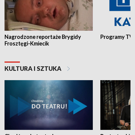
Nagrodzone reportaże Brygidy
Programy TVP
Frosztęgi-Kmiecik
KULTURA I SZTUKA