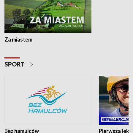
Za miastem
SPORT
Bez hamulców
Pierwsza lekc