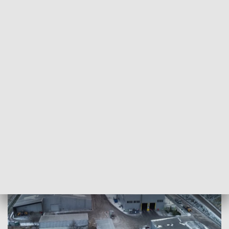
podjęła 30 marca.
To efekt konfliktu między samorządami.
Częstochowa argumentuje, że przygotowywane przez
sąsiada dokumenty planistyczne uniemożliwią rozwój i
modernizację działającego tam Częstochowskiego
Przedsiębiorstwa Komunalnego - należącej do miasta spółki
zagospodarowującej odpady. Poczesna uważa, że zakład nie
powinien być rozbudowywany, a wygaszany z racji
deklarowanego przy jego uruchomieniu w latach 80. czasu
funkcjonowania oraz uciążliwości dla mieszkańców.