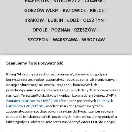
BIAŁYSTOK
/
BYDGOSZCZ
/
GDAŃSK
/
GORZÓW WLKP.
/
KATOWICE
/
KIELCE
/
KRAKÓW
/
LUBLIN
/
ŁÓDŹ
/
OLSZTYN
/
OPOLE
/
POZNAŃ
/
RZESZÓW
/
SZCZECIN
/
WARSZAWA
/
WROCŁAW
Szanujemy Twoją prywatność
Dołącz do nas:
Kliknij "Akceptuję i przechodzę do serwisu", aby wyrazić zgody na
korzystanie z technologii automatycznego śledzenia i zbierania danych,
TVP
dostęp do informacji na Twoim urządzeniu końcowym i ich
Abonament TVP
przechowywanie oraz na przetwarzanie Twoich danych osobowych przez
Regulamin TVP
nas, czyli Telewizję Polską S.A. w likwidacji (zwaną dalej również „TVP”),
Emisja w TVP
Zaufanych Partnerów z IAB* (1201 firm)
oraz pozostałych
Zaufanych
Polityka prywatności
Partnerów TVP (93 firm)
, w celach marketingowych (w tym do
Centrum informacji TVP
Moje zgody
zautomatyzowanego dopasowania reklam do Twoich zainteresowań i
mierzenia ich skuteczności) i pozostałych, które wskazujemy poniżej, a
Naziemna Telewizja Cyfrowa
Pomoc
także zgody na udostępnianie przez nas identyfikatora PPID do Google.
Sklep TVP
Biuro reklamy