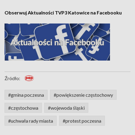
Obserwuj Aktualności TVP3 Katowice na Facebooku
Źródło:
#gmina poczesna
#powiększenie częstochowy
#częstochowa
#wojewoda śląski
#uchwała rady miasta
#protest poczesna