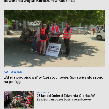
odwołania wójta! Kuriozum w Rudzińcu
KATOWICE
„Afera podpisowa” w Częstochowie. Sprawę zgłoszono
na policję
KATOWICE
25 lat od śmierci Edwarda Gierka. W
Zagłębiu uroczystości rocznicowe