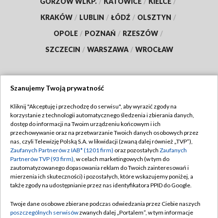
GORZÓW WLKP.
/
KATOWICE
/
KIELCE
/
KRAKÓW
/
LUBLIN
/
ŁÓDŹ
/
OLSZTYN
/
OPOLE
/
POZNAŃ
/
RZESZÓW
/
SZCZECIN
/
WARSZAWA
/
WROCŁAW
Szanujemy Twoją prywatność
Dołącz do nas:
Kliknij "Akceptuję i przechodzę do serwisu", aby wyrazić zgody na
korzystanie z technologii automatycznego śledzenia i zbierania danych,
TVP
dostęp do informacji na Twoim urządzeniu końcowym i ich
Abonament TVP
przechowywanie oraz na przetwarzanie Twoich danych osobowych przez
Regulamin TVP
nas, czyli Telewizję Polską S.A. w likwidacji (zwaną dalej również „TVP”),
Emisja w TVP
Polityka prywatności
Zaufanych Partnerów z IAB* (1201 firm)
oraz pozostałych
Zaufanych
Partnerów TVP (93 firm)
, w celach marketingowych (w tym do
Centrum informacji TVP
Moje zgody
zautomatyzowanego dopasowania reklam do Twoich zainteresowań i
mierzenia ich skuteczności) i pozostałych, które wskazujemy poniżej, a
Naziemna Telewizja Cyfrowa
Pomoc
także zgody na udostępnianie przez nas identyfikatora PPID do Google.
Sklep TVP
Biuro reklamy
Twoje dane osobowe zbierane podczas odwiedzania przez Ciebie naszych
Rada Programowa
Kontakt
poszczególnych serwisów
zwanych dalej „Portalem”, w tym informacje