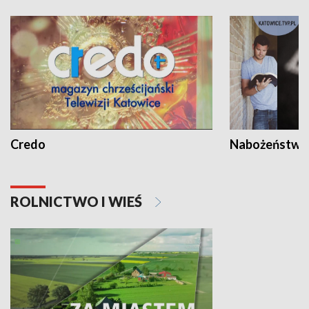
Credo
Nabożeństwa 
ROLNICTWO I WIEŚ