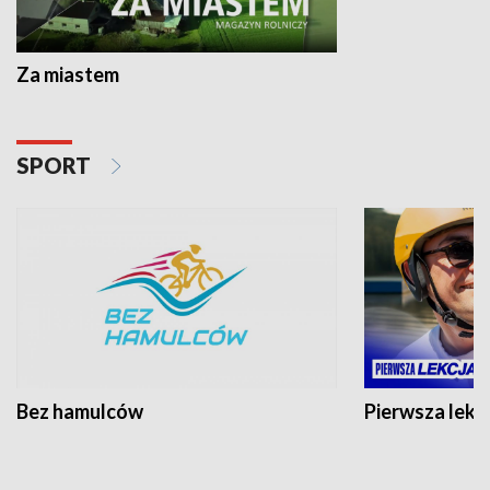
Za miastem
SPORT
Bez hamulców
Pierwsza lekc