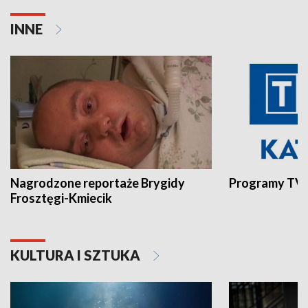
INNE
Nagrodzone reportaże Brygidy
Programy TVP
Frosztęgi-Kmiecik
KULTURA I SZTUKA