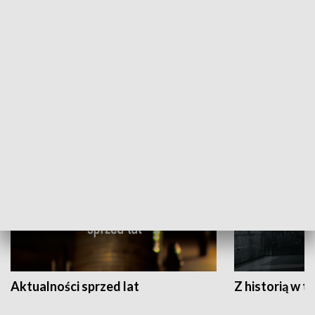
Papyn pyto
Rączka gotuje
HISTORIA
Aktualności sprzed lat
Z historią w tl