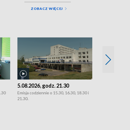
ZOBACZ WIĘCEJ
5.08.2026, godz. 21.30
5.08.2026, g
8.30
Emisja codziennie o 15.30, 16.30, 18.30 i
Emisja codziennie
21.30.
21.30.