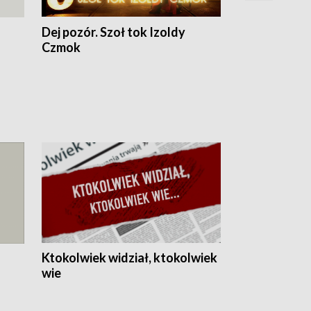
Dej pozór. Szoł tok Izoldy
Dzień z blisk
Czmok
Ktokolwiek widział, ktokolwiek
wie