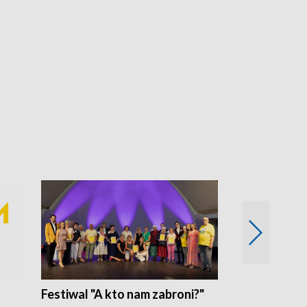
Festiwal "A kto nam zabroni?"
Mikrokosmo