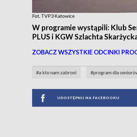
Fot. TVP3 Katowice
W programie wystąpili: Klub S
PLUS i KGW Szlachta Skarżycka
ZOBACZ WSZYSTKIE ODCINKI PRO
#a kto nam zabroni
#program dla senioró
UDOSTĘPNIJ NA FACEBOOKU