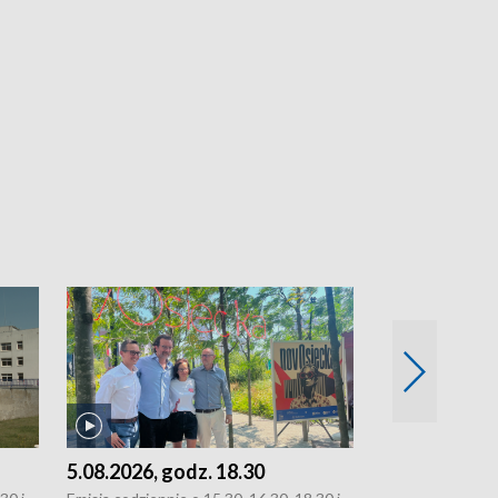
5.08.2026, godz. 18.30
4.08.2026, g