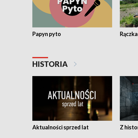
Papyn pyto
Rączka
HISTORIA
Aktualności sprzed lat
Z histo