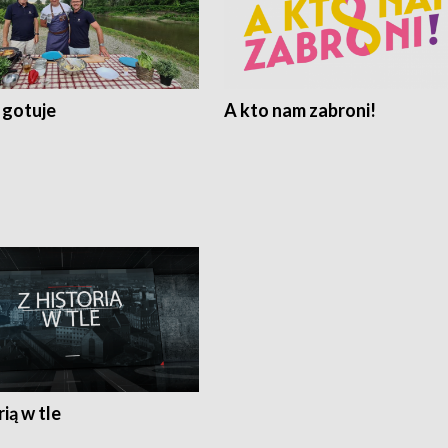
 gotuje
A kto nam zabroni!
rią w tle