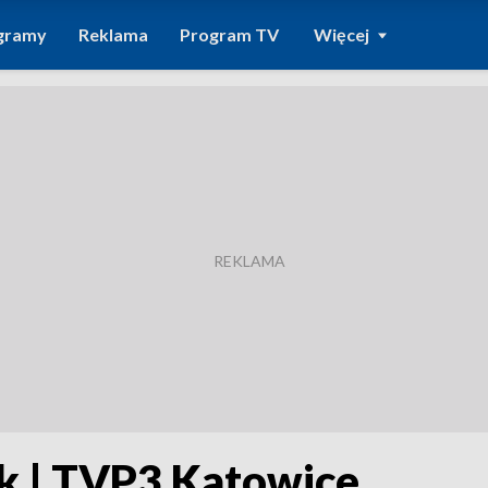
gramy
Reklama
Program TV
Więcej
ek | TVP3 Katowice