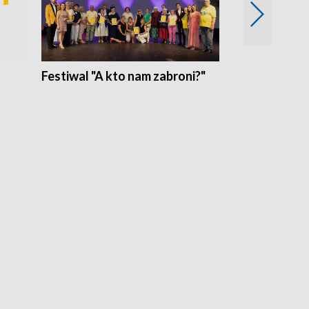
Festiwal "A kto nam zabroni?"
Mikrokosmo