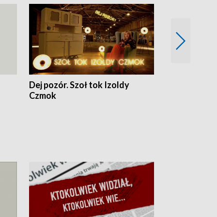
Dej pozór. Szoł tok Izoldy
Dzień z blisk
Czmok