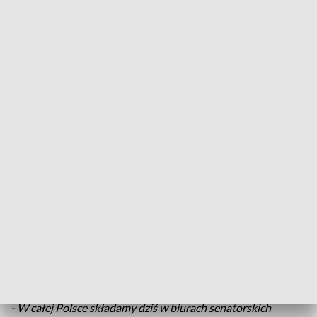
Fot. TVP3 Katowice
Związkowcy z petycją w biurach senatorów. Chcą
ich przekonać do poparcia prezydenckiego wniosku
w sprawie ogólnopolskiego referendum
dotyczącego Zielonego Ładu. W Katowicach pięć
organizacji związkowych odwiedziło biuro senatora
Macieja Kopca. W tle przygotowania do
manifestacji w Warszawie, którą zaplanowano na
20 maja.
- W całej Polsce składamy dziś w biurach senatorskich