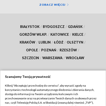
ZOBACZ WIĘCEJ
BIAŁYSTOK
/
BYDGOSZCZ
/
GDAŃSK
/
GORZÓW WLKP.
/
KATOWICE
/
KIELCE
/
KRAKÓW
/
LUBLIN
/
ŁÓDŹ
/
OLSZTYN
/
OPOLE
/
POZNAŃ
/
RZESZÓW
/
SZCZECIN
/
WARSZAWA
/
WROCŁAW
Szanujemy Twoją prywatność
Dołącz do nas:
Kliknij "Akceptuję i przechodzę do serwisu", aby wyrazić zgody na
korzystanie z technologii automatycznego śledzenia i zbierania danych,
TVP
dostęp do informacji na Twoim urządzeniu końcowym i ich
Abonament TVP
przechowywanie oraz na przetwarzanie Twoich danych osobowych przez
Regulamin TVP
nas, czyli Telewizję Polską S.A. w likwidacji (zwaną dalej również „TVP”),