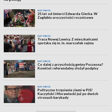
KATOWICE
25 lat od śmierci Edwarda Gierka. W
Zagłębiu uroczystości rocznicowe
KATOWICE
Trasa Nowej Lewicy. Z mieszkańcami
spotyka się m. in. marszałek sejmu
KATOWICE
Co dalej z przyszłością gminy Poczesna?
Komitet referendalny złożył podpisy
KATOWICE
Polityczne trzęsienie ziemi w PiS!
Kaczyński i Morawiecki już po dwóch
stronach barykady