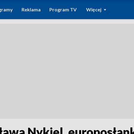
gramy
Reklama
Program TV
Więcej
sława Nykiel, europosłan