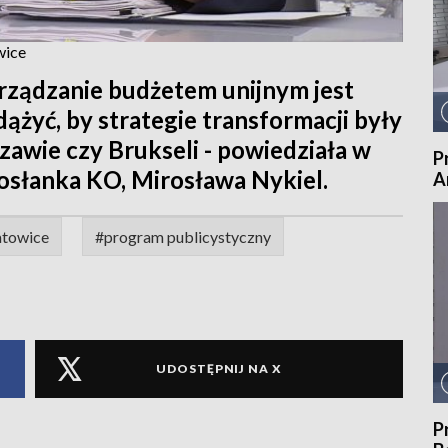
wice
rządzanie budżetem unijnym jest
ążyć, by strategie transformacji były
zawie czy Brukseli - powiedziała w
P
osłanka KO, Mirosława Nykiel.
A
atowice
#program publicystyczny
UDOSTĘPNIJ NA X
P