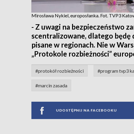
Mirosława Nykiel, europosłanka. Fot. TVP3 Kato
- Z uwagi na bezpieczeństwo za
scentralizowane, dlatego będę d
pisane w regionach. Nie w Wars
„Protokole rozbieżności” europ
#protokół rozbieżności
#program tvp3 k
#marcin zasada
UDOSTĘPNIJ NA FACEBOOKU