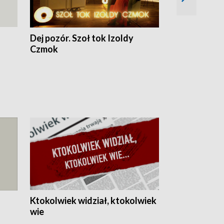
Dej pozór. Szoł tok Izoldy
Dzień z blisk
Czmok
Ktokolwiek widział, ktokolwiek
wie