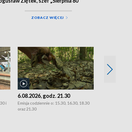
ogusław Ziętek, szef „Sierpnia 80”
ZOBACZ WIĘCEJ
6.08.2026, godz. 21.30
6.08.2026, g
30 i
Emisja codziennie o: 15.30, 16.30, 18.30
Emisja codziennie
oraz 21.30
oraz 21.30