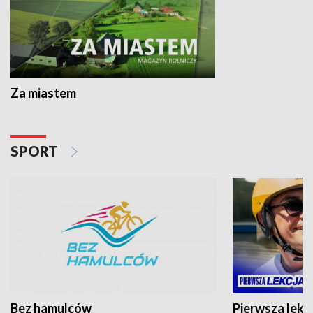
Za miastem
SPORT
Bez hamulców
Pierwsza lekc