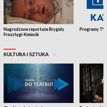
Nagrodzone reportaże Brygidy
Programy TVP
Frosztęgi-Kmiecik
KULTURA I SZTUKA