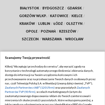
BIAŁYSTOK
/
BYDGOSZCZ
/
GDAŃSK
/
GORZÓW WLKP.
/
KATOWICE
/
KIELCE
/
KRAKÓW
/
LUBLIN
/
ŁÓDŹ
/
OLSZTYN
/
OPOLE
/
POZNAŃ
/
RZESZÓW
/
SZCZECIN
/
WARSZAWA
/
WROCŁAW
Szanujemy Twoją prywatność
Dołącz do nas:
Kliknij "Akceptuję i przechodzę do serwisu", aby wyrazić zgody na
korzystanie z technologii automatycznego śledzenia i zbierania danych,
TVP
dostęp do informacji na Twoim urządzeniu końcowym i ich
Abonament TVP
przechowywanie oraz na przetwarzanie Twoich danych osobowych przez
Regulamin TVP
nas, czyli Telewizję Polską S.A. w likwidacji (zwaną dalej również „TVP”),
Emisja w TVP
Polityka prywatności
Zaufanych Partnerów z IAB* (1201 firm)
oraz pozostałych
Zaufanych
Partnerów TVP (93 firm)
, w celach marketingowych (w tym do
Centrum informacji TVP
Moje zgody
zautomatyzowanego dopasowania reklam do Twoich zainteresowań i
mierzenia ich skuteczności) i pozostałych, które wskazujemy poniżej, a
Naziemna Telewizja Cyfrowa
Pomoc
także zgody na udostępnianie przez nas identyfikatora PPID do Google.