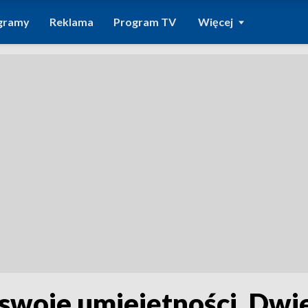
gramy
Reklama
Program TV
Więcej
 swoje umiejętności. Dwi