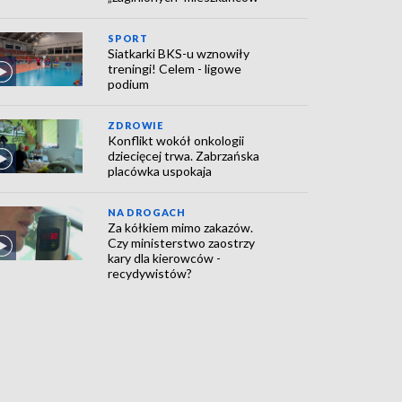
SPORT
Siatkarki BKS-u wznowiły
treningi! Celem - ligowe
podium
ZDROWIE
Konflikt wokół onkologii
dziecięcej trwa. Zabrzańska
placówka uspokaja
NA DROGACH
Za kółkiem mimo zakazów.
Czy ministerstwo zaostrzy
kary dla kierowców -
recydywistów?