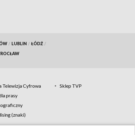
KÓW
/
LUBLIN
/
ŁÓDŹ
/
ROCŁAW
 Telewizja Cyfrowa
Sklep TVP
la prasy
tograficzny
sing (znaki)