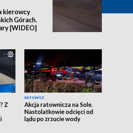
a kierowcy
kich Górach.
 kary [WIDEO]
KATOWICE
? Z
Akcja ratownicza na Sole.
Nastolatkowie odcięci od
i
lądu po zrzucie wody