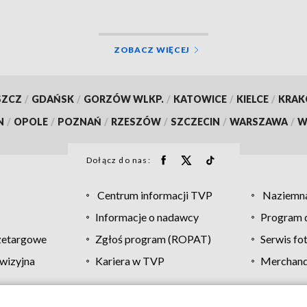
ZOBACZ WIĘCEJ
SZCZ
/
GDAŃSK
/
GORZÓW WLKP.
/
KATOWICE
/
KIELCE
/
KRA
N
/
OPOLE
/
POZNAŃ
/
RZESZÓW
/
SZCZECIN
/
WARSZAWA
/
W
Dołącz do nas:
Centrum informacji TVP
Naziemna
Informacje o nadawcy
Program d
zetargowe
Zgłoś program (ROPAT)
Serwis fo
wizyjna
Kariera w TVP
Merchandi