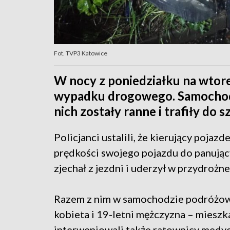
Fot. TVP3 Katowice
W nocy z poniedziałku na wtor
wypadku drogowego. Samochod
nich zostały ranne i trafiły do s
Policjanci ustalili, że kierujący poja
prędkości swojego pojazdu do panują
zjechał z jezdni i uderzył w przydrożn
Razem z nim w samochodzie podróżował
kobieta i 19-letni mężczyzna – miesz
interweniowali także ratownicy medyczn