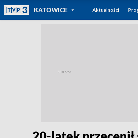
POWRÓT DO
KATOWICE
Aktualności
Pro
TVP REGIONY
20-latek przecenił