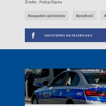
Źródło:
Policja Śląska
#wypadek radzionków
#prędkość
UDOSTĘPNIJ NA FACEBOOKU