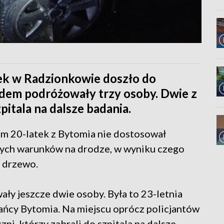
ek w Radzionkowie doszło do
em podróżowały trzy osoby. Dwie z
zpitala na dalsze badania.
zdem 20-latek z Bytomia nie dostosował
cych warunków na drodze, w wyniku czego
e drzewo.
y jeszcze dwie osoby. Była to 23-letnia
kańcy Bytomia. Na miejscu oprócz policjantów
i, którzy zabrali do szpitala na dalsze