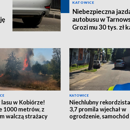
KATOWICE
Niebezpieczna jazd
ję
autobusu w Tarnows
Grozi mu 30 tys. zł
CE
KATOWICE
 lasu w Kobiórze!
Niechlubny rekordzista
e 1000 metrów, z
3,7 promila wjechał w
m walczą strażacy
ogrodzenie, samochód 
szlaban!