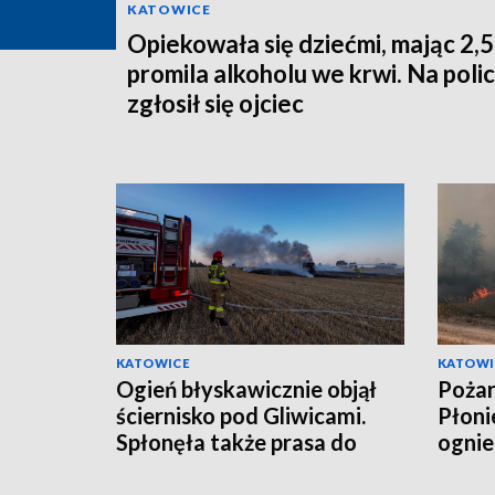
KATOWICE
Opiekowała się dziećmi, mając 2,5
promila alkoholu we krwi. Na polic
zgłosił się ojciec
KATOWICE
KATOWI
Ogień błyskawicznie objął
Pożar
ściernisko pod Gliwicami.
Płoni
Spłonęła także prasa do
ognie
słomy [ZDJĘCIA]