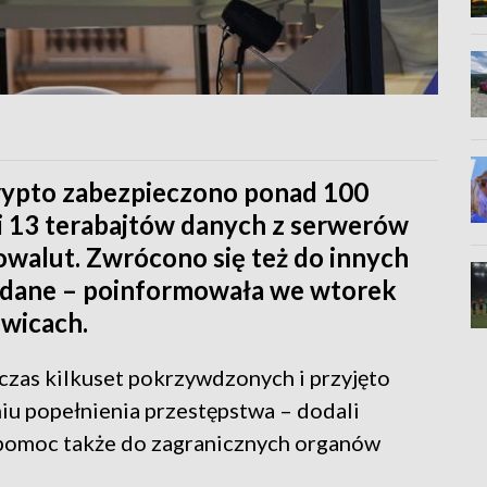
rypto zabezpieczono ponad 100
i 13 terabajtów danych z serwerów
owalut. Zwrócono się też do innych
 i dane – poinformowała we wtorek
wicach.
zas kilkuset pokrzywdzonych i przyjęto
iu popełnienia przestępstwa – dodali
o pomoc także do zagranicznych organów