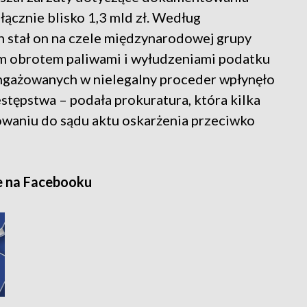
 łącznie blisko 1,3 mld zł. Według
 stał on na czele międzynarodowej grupy
nym obrotem paliwami i wyłudzeniami podatku
ngażowanych w nielegalny proceder wpłynęło
estępstwa – podała prokuratura, która kilka
owaniu do sądu aktu oskarżenia przeciwko
e na Facebooku