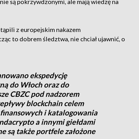
 nie są pokrzywdzonymi, ale mają wiedzę na
stąpili z europejskim nakazem
ąc to dobrem śledztwa, nie chciał ujawnić, o
lanowano ekspedycję
ną do Włoch oraz do
usze CBZC pod nadzorem
zepływy blockchain celem
finansowych i katalogowania
ndacrypto a innymi giełdami
e są także portfele założone