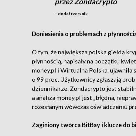
przez Zondacrypto
– dodał rzecznik
Doniesienia o problemach z płynności
O tym, że największa polska giełda k
płynnością, napisały na początku kwiet
money.pl i Wirtualna Polska, ujawnił
o 99 proc. Użytkownicy zgłaszają pro
dziennikarze. Zondacrypto jest stabi
a analiza money.pl jest „błędna, niep
rozesłanym wówczas oświadczeniu pr
Zaginiony twórca BitBay i klucze do 