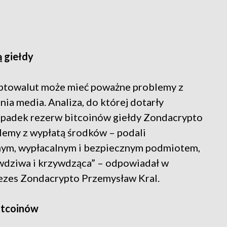
ą giełdy
ryptowalut może mieć poważne problemy z
nia media. Analiza, do której dotarły
a spadek rezerw bitcoinów giełdy Zondacrypto
blemy z wypłatą środków – podali
lnym, wypłacalnym i bezpiecznym podmiotem,
rawdziwa i krzywdząca” – odpowiadał w
ezes Zondacrypto Przemysław Kral.
bitcoinów