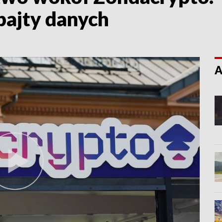
bajty danych
A