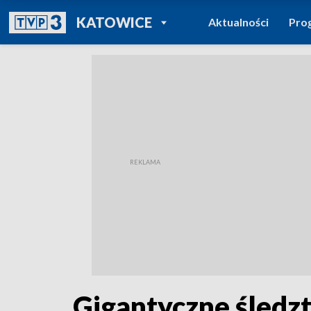
POWRÓT DO
KATOWICE
Aktualności
Pro
TVP REGIONY
Gigantyczne śledz