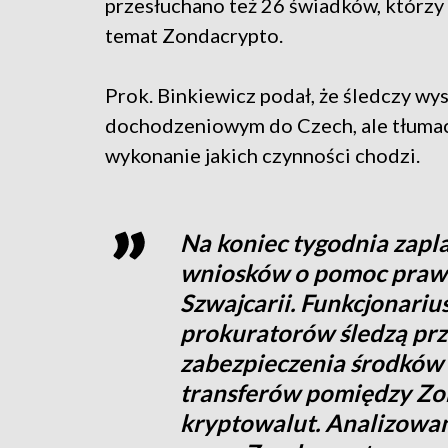
przesłuchano też 26 świadków, którzy
temat Zondacrypto.
Prok. Binkiewicz podał, że śledczy wy
dochodzeniowym do Czech, ale tłumacz
wykonanie jakich czynności chodzi.
Na koniec tygodnia zap
wniosków o pomoc praw
Szwajcarii. Funkcjonari
prokuratorów śledzą pr
zabezpieczenia środków 
transferów pomiędzy Zo
kryptowalut. Analizowan