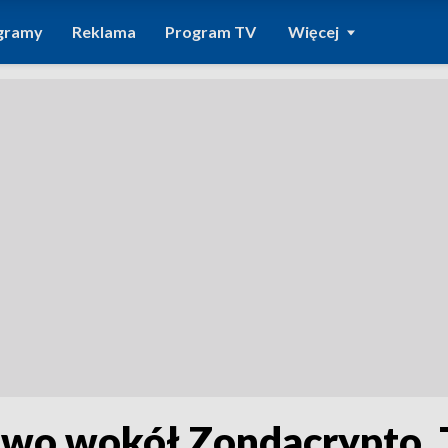
gramy
Reklama
Program TV
Więcej
two wokół Zondacrypto. 