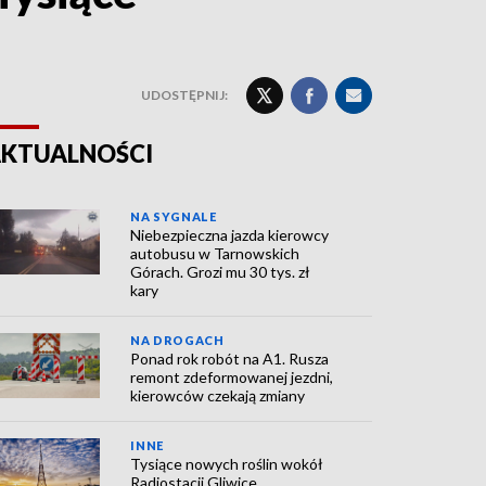
UDOSTĘPNIJ:
KTUALNOŚCI
NA SYGNALE
Niebezpieczna jazda kierowcy
autobusu w Tarnowskich
Górach. Grozi mu 30 tys. zł
kary
NA DROGACH
Ponad rok robót na A1. Rusza
remont zdeformowanej jezdni,
kierowców czekają zmiany
INNE
Tysiące nowych roślin wokół
Radiostacji Gliwice