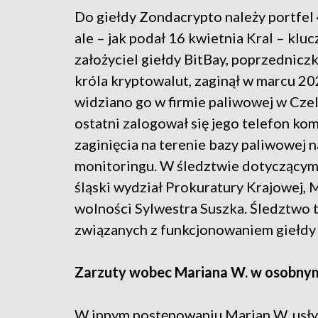
Do giełdy Zondacrypto należy portfel 
ale – jak podał 16 kwietnia Kral – klu
założyciel giełdy BitBay, poprzednicz
króla kryptowalut, zaginął w marcu 202
widziano go w firmie paliwowej w Czel
ostatni zalogował się jego telefon ko
zaginięcia na terenie bazy paliwowej n
monitoringu. W śledztwie dotyczącym
śląski wydział Prokuratury Krajowej,
wolności Sylwestra Suszka. Śledztwo 
związanych z funkcjonowaniem giełdy
Zarzuty wobec Mariana W. w osobny
W innym postępowaniu Marian W. usł