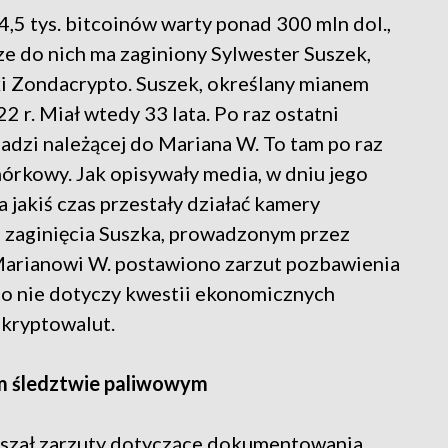
4,5 tys. bitcoinów warty ponad 300 mln dol.,
cze do nich ma zaginiony Sylwester Suszek,
ki Zondacrypto. Suszek, określany mianem
2 r. Miał wtedy 33 lata. Po raz ostatni
adzi należącej do Mariana W. To tam po raz
mórkowy. Jak opisywały media, w dniu jego
a jakiś czas przestały działać kamery
 zaginięcia Suszka, prowadzonym przez
 Marianowi W. postawiono zarzut pozbawienia
to nie dotyczy kwestii ekonomicznych
 kryptowalut.
m śledztwie paliwowym
yszał zarzuty dotyczące dokumentowania